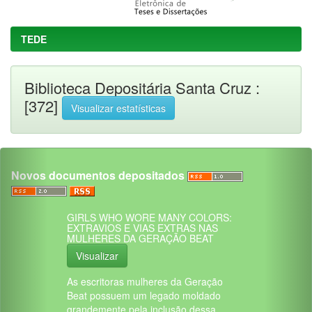
TEDE
Biblioteca Depositária Santa Cruz :
[372]
Visualizar estatísticas
Novos documentos depositados
GIRLS WHO WORE MANY COLORS:
EXTRAVIOS E VIAS EXTRAS NAS
MULHERES DA GERAÇÃO BEAT
Visualizar
As escritoras mulheres da Geração
Beat possuem um legado moldado
grandemente pela inclusão dessa