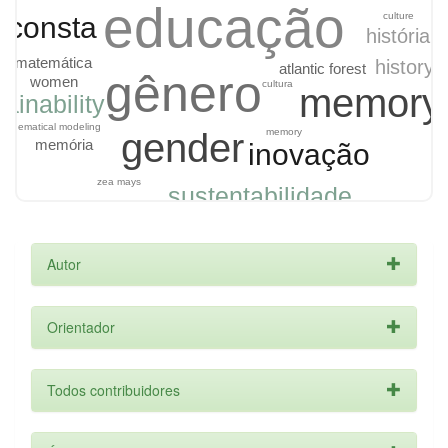
educação
culture
 consta
história
m matemática
history
atlantic forest
gênero
women
cultura
memory
tainability
athematical modeling
memory
gender
memória
inovação
zea mays
sustentabilidade
Autor
Orientador
Todos contribuidores