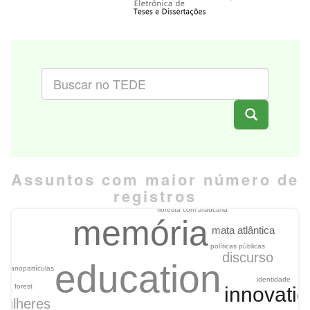
Assuntos com maior número de
registros
floresta com araucária
memória
mata atlântica
políticas públicas
discurso
education
nanopartículas
identidade
aria forest
innovati
mulheres