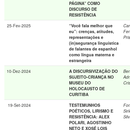
PÁGINA” COMO
DISCURSO DE
RESISTÊNCIA
25-Fev-2025
“Você fala melhor que
Car
eu”: crenças, atitudes,
Fe
representações e
Pris
(in)segurança linguística
de falantes de espanhol
como língua materna e
estrangeira
10-Dez-2024
A DISCURSIVIZAÇÃO DO
Ber
SUJEITO-CRIANÇA NO
Adr
MUSEU DO
Cri
HOLOCAUSTO DE
CURITIBA
19-Set-2024
TESTEMUNHOS
Fon
POÉTICOS, LIRISMO E
Sirl
RESISTÊNCIA: ALEX
Sil
POLARI, AGOSTINHO
NETO E XOSÉ LOIS