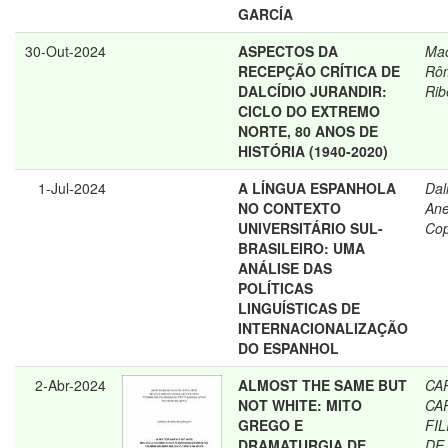
GARCÍA
30-Out-2024
ASPECTOS DA
Ma
RECEPÇÃO CRÍTICA DE
Rô
DALCÍDIO JURANDIR:
Rib
CICLO DO EXTREMO
NORTE, 80 ANOS DE
HISTÓRIA (1940-2020)
1-Jul-2024
A LÍNGUA ESPANHOLA
Dal
NO CONTEXTO
Ane
UNIVERSITÁRIO SUL-
Cop
BRASILEIRO: UMA
ANÁLISE DAS
POLÍTICAS
LINGUÍSTICAS DE
INTERNACIONALIZAÇÃO
DO ESPANHOL
2-Abr-2024
ALMOST THE SAME BUT
CA
NOT WHITE: MITO
CA
GREGO E
FIL
DRAMATURGIA DE
DE