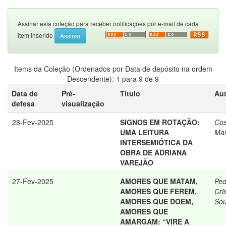
Assinar esta coleção para receber notificações por e-mail de cada
item inserido
Items da Coleção (Ordenados por Data de depósito na ordem
Descendente): 1 para 9 de 9
Data de
Pré-
Título
Aut
defesa
visualização
28-Fev-2025
SIGNOS EM ROTAÇÃO:
Cos
UMA LEITURA
Mar
INTERSEMIÓTICA DA
OBRA DE ADRIANA
VAREJÃO
27-Fev-2025
AMORES QUE MATAM,
Ped
AMORES QUE FEREM,
Cri
AMORES QUE DOEM,
So
AMORES QUE
AMARGAM: “VIRE A