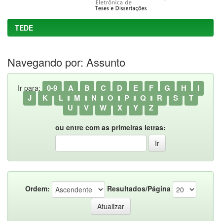
TEDE
Navegando por: Assunto
0-9
A
B
C
D
E
F
G
H
I
Ir para:
J
K
L
M
N
O
P
Q
R
S
T
U
V
W
X
Y
Z
ou entre com as primeiras letras:
Ordem:
Resultados/Página