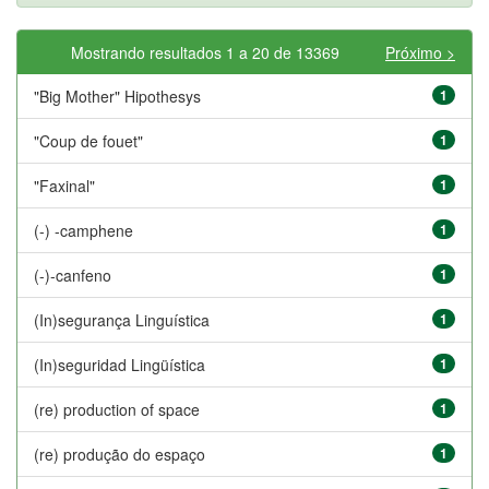
Mostrando resultados 1 a 20 de 13369
Próximo >
"Big Mother" Hipothesys
1
"Coup de fouet"
1
"Faxinal"
1
(-) -camphene
1
(-)-canfeno
1
(In)segurança Linguística
1
(In)seguridad Lingüística
1
(re) production of space
1
(re) produção do espaço
1