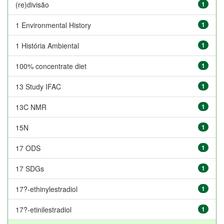
(re)divisão
1
1 Environmental History
1
1 História Ambiental
1
100% concentrate diet
1
13 Study IFAC
1
13C NMR
1
15N
1
17 ODS
1
17 SDGs
1
17?-ethinylestradiol
1
17?-etinilestradiol
1