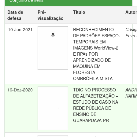
Conjunto de itens:
Data de
Pré-
Título
Autor
defesa
visualização
10-Jun-2021
RECONHECIMENTO
Crisig
DE PADRÕES ESPAÇO-
Enzo 
TEMPORAIS EM
IMAGENS WorldView-2
E RPAs POR
APRENDIZADO DE
MÁQUINA EM
FLORESTA
OMBRÓFILA MISTA
16-Dez-2020
TDIC NO PROCESSO
ANDR
DE ALFABETIZAÇÃO –
KARI
ESTUDO DE CASO NA
REDE PÚBLICA DE
ENSINO DE
GUARAPUAVA-PR