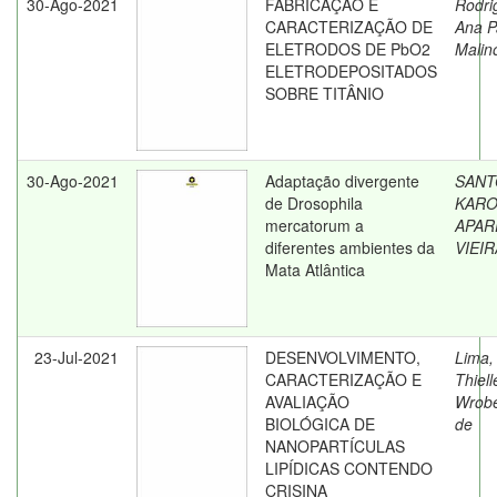
30-Ago-2021
FABRICAÇÃO E
Rodri
CARACTERIZAÇÃO DE
Ana P
ELETRODOS DE PbO2
Malin
ELETRODEPOSITADOS
SOBRE TITÂNIO
30-Ago-2021
Adaptação divergente
SANT
de Drosophila
KARO
mercatorum a
APAR
diferentes ambientes da
VIEI
Mata Atlântica
23-Jul-2021
DESENVOLVIMENTO,
Lima,
CARACTERIZAÇÃO E
Thiell
AVALIAÇÃO
Wrobe
BIOLÓGICA DE
de
NANOPARTÍCULAS
LIPÍDICAS CONTENDO
CRISINA