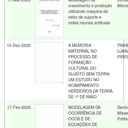
crescimento e produção
Márci
utilizando máquina de
vetor de suporte e
redes neurais artificiais
15-Dez-2020
A MEMÓRIA
PINH
MATERNAL NO
LUAN
PROCESSO DE
PIRE
FORMAÇÃO
CULTURAL DO
SUJEITO SEM TERRA:
UM ESTUDO NO
ACAMPAMENTO
HERDEIROS DA TERRA
DE 1º DE MAIO
17-Fev-2020
MODELAGEM DA
Santo
OCORRÊNCIA DE
Misae
OCOS E DE
Freit
EQUAÇÕES DE