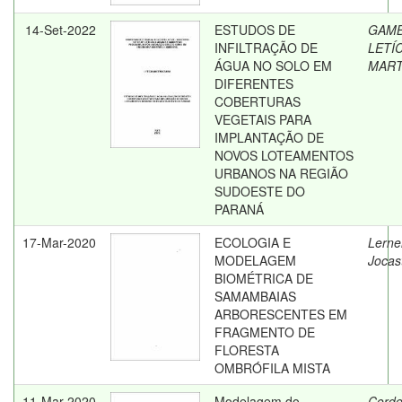
14-Set-2022
ESTUDOS DE
GAMB
INFILTRAÇÃO DE
LETÍC
ÁGUA NO SOLO EM
MART
DIFERENTES
COBERTURAS
VEGETAIS PARA
IMPLANTAÇÃO DE
NOVOS LOTEAMENTOS
URBANOS NA REGIÃO
SUDOESTE DO
PARANÁ
17-Mar-2020
ECOLOGIA E
Lerne
MODELAGEM
Jocas
BIOMÉTRICA DE
SAMAMBAIAS
ARBORESCENTES EM
FRAGMENTO DE
FLORESTA
OMBRÓFILA MISTA
11-Mar-2020
Modelagem do
Corde