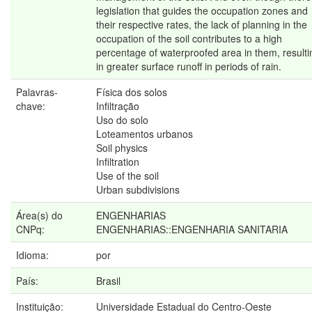
legislation that guides the occupation zones and
their respective rates, the lack of planning in the
occupation of the soil contributes to a high
percentage of waterproofed area in them, resulti
in greater surface runoff in periods of rain.
Palavras-
Física dos solos
chave:
Infiltração
Uso do solo
Loteamentos urbanos
Soil physics
Infiltration
Use of the soil
Urban subdivisions
Área(s) do
ENGENHARIAS
CNPq:
ENGENHARIAS::ENGENHARIA SANITARIA
Idioma:
por
País:
Brasil
Instituição:
Universidade Estadual do Centro-Oeste