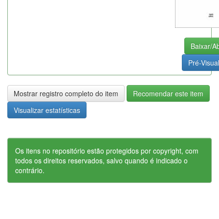
Baixar/Ab
Pré-Visual
Mostrar registro completo do item
Recomendar este item
Visualizar estatísticas
Os itens no repositório estão protegidos por copyright, com
todos os direitos reservados, salvo quando é indicado o
contrário.