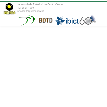
Universidade Estadual do Centro-Oeste
(42) 3621-1000
repositorio@unicentro.br