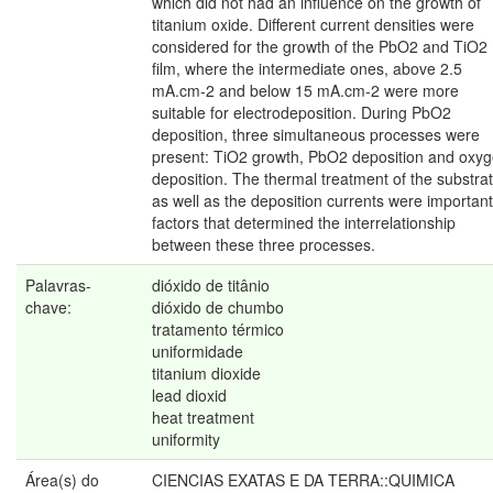
which did not had an influence on the growth of
titanium oxide. Different current densities were
considered for the growth of the PbO2 and TiO2
film, where the intermediate ones, above 2.5
mA.cm-2 and below 15 mA.cm-2 were more
suitable for electrodeposition. During PbO2
deposition, three simultaneous processes were
present: TiO2 growth, PbO2 deposition and oxy
deposition. The thermal treatment of the substrat
as well as the deposition currents were important
factors that determined the interrelationship
between these three processes.
Palavras-
dióxido de titânio
chave:
dióxido de chumbo
tratamento térmico
uniformidade
titanium dioxide
lead dioxid
heat treatment
uniformity
Área(s) do
CIENCIAS EXATAS E DA TERRA::QUIMICA