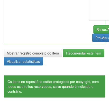
Baixar/A
Pré-Visua
Mostrar registro completo do item
Recomendar este item
Visualizar estatísticas
Os itens no repositório estão protegidos por copyright, com
todos os direitos reservados, salvo quando é indicado o
contrário.