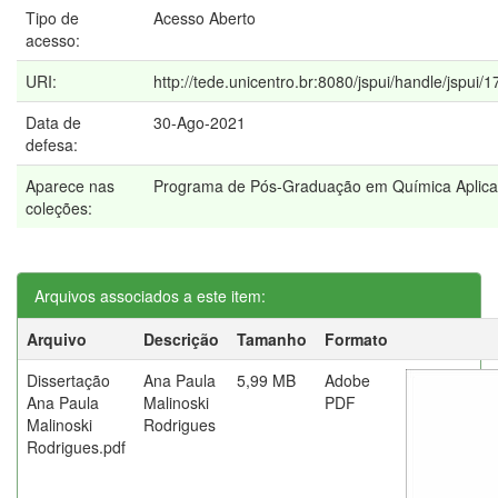
Tipo de
Acesso Aberto
acesso:
URI:
http://tede.unicentro.br:8080/jspui/handle/jspui/
Data de
30-Ago-2021
defesa:
Aparece nas
Programa de Pós-Graduação em Química Aplic
coleções:
Arquivos associados a este item:
Arquivo
Descrição
Tamanho
Formato
Dissertação
Ana Paula
5,99 MB
Adobe
Ana Paula
Malinoski
PDF
Malinoski
Rodrigues
Rodrigues.pdf