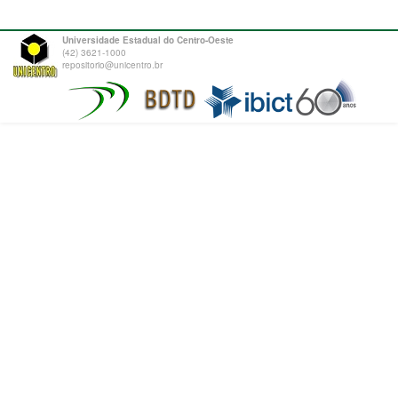
Universidade Estadual do Centro-Oeste
(42) 3621-1000
repositorio@unicentro.br