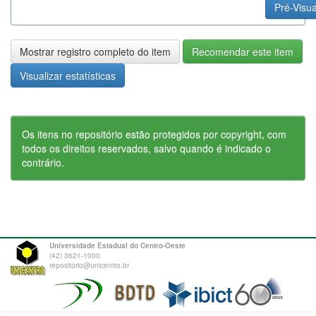
Pré-Visua
Mostrar registro completo do item
Recomendar este item
Visualizar estatísticas
Os itens no repositório estão protegidos por copyright, com
todos os direitos reservados, salvo quando é indicado o
contrário.
Universidade Estadual do Centro-Oeste
(42) 3621-1000
repositorio@unicentro.br