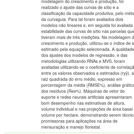
modelagem do crescimento e produção, foi
realizado o ajuste das curvas de sítio e a
classificação da capacidade produtiva, pelo mét
da curvaguia. Para tal foram avaliados dois
modelos não lineares e, em seguida foi avaliada
estabilidade das curvas de sítio nas parcelas qu
tiveram mais de três medições. Na modelagem 
crescimento e produção, utilizou-se o índice de s
estimado pela equação selecionada. A qualidad
dos ajustes dos modelos de regressão, e das
metodologias utilizando RNAs e MVS, foram
avaliadas utilizando-se o coeficiente de correlaç
entre os valores observados e estimados (ryŷ), a
raiz quadrada do erro médio, expresso em
porcentagem da média (RMSE%), análise gráfic
dos resíduos (Res%). Máquinas de vetor de
suporte e redes neurais artificiais apresentaram
bom desempenho nas estimativas de altura,
volume individual e nas projeções de área basal
volume por hectare, demonstrando serem técnic
promissoras para aplicações na área de
mensuração e manejo florestal.