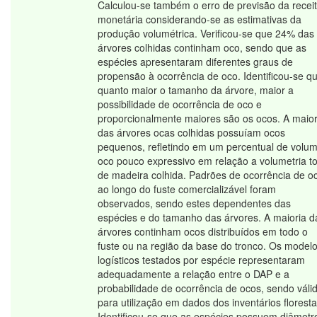
Calculou-se também o erro de previsão da recei
monetária considerando-se as estimativas da
produção volumétrica. Verificou-se que 24% das
árvores colhidas continham oco, sendo que as
espécies apresentaram diferentes graus de
propensão à ocorrência de oco. Identificou-se q
quanto maior o tamanho da árvore, maior a
possibilidade de ocorrência de oco e
proporcionalmente maiores são os ocos. A maior
das árvores ocas colhidas possuíam ocos
pequenos, refletindo em um percentual de volu
oco pouco expressivo em relação a volumetria to
de madeira colhida. Padrões de ocorrência de o
ao longo do fuste comercializável foram
observados, sendo estes dependentes das
espécies e do tamanho das árvores. A maioria d
árvores continham ocos distribuídos em todo o
fuste ou na região da base do tronco. Os model
logísticos testados por espécie representaram
adequadamente a relação entre o DAP e a
probabilidade de ocorrência de ocos, sendo váli
para utilização em dados dos inventários floresta
Identificou-se que as espécies possuem diâmetr