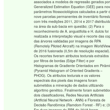
associados a modelos de regressão gerados por
Generalized Estimation Equation (GEE) para no
parâmetros fitossociológicos calculados a partir 
nove parcelas permanentes de inventário floresta
com três medições 2011, 2014 e 2017 distribuíd
na área da sub-bacia em questão; (2) Para o
reconhecimento de A. angustifolia e H. dulcis foi
realizada a interpretação visual e recorte das co
das árvores validadas por imagens de RPA
(Remotely Piloted Aircraft) na imagem WorldVie
de 2016 fusionada (0,5m de resolução espacial).
Os recortes tiveram atributos texturais extraídos
por filtros de bordas (Edge Filter) e por
Histogramas de Gradiente Orientados em Pirâm
(Pyramid Histogram of Oriented Gradients –
PHOG). Os atributos texturais e os valores
espectrais dos pixels das imagens foram
submetidos a mineração de dados utilizando
algoritmo genético. Finalmente foram submetido
dois classificadores, Redes Neurais Artificiais
(Artificial Neural Network - ANN) e Floresta de
Decisão Randômica (Ramdom Forest - RF) e; (3
Em duas imagens de RPA de 2018 foram