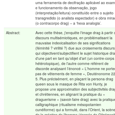
uma ferramenta de decifração aplicável ao exa
e funcionamento da observação, jogo
(interpretação/leitura) constituído entre o sujeito
transgredido (o analista espectador) e obra mir
(o contracorpo drag) – a ‘hexa analogia’.
Abstract:
Avec cette thèse, j'enquête l'image drag à partir 
discours multisémiotiques, en problématisant la
mauvaise indexicalisation de ses significations
(féminité ? virilité ?) due aux croisements discurs
qui objectivent/subjectifient le sujet historique dr
d'une part en tant qu'objet d'art (un contre-corps
hétérotopique), de l'autre comme référent de
discorde analysant l’énoncé « L'homme ne porte
pas de vêtements de femme », Deuténonome 22
5. Plus précisément, en plaçant la persona drag
queen sous le masque de Rita von Hunty, je
propose une approximation des subjectivités dra
et chrétiennes, en alignant la pratique du «
draguerisme » (savoir-faire drag) avec la pratiqu
calligraphique (ritualisme mésopotamien
cunéiforme) qui a formulé, dans l’Orient, la scèn
de la création de l'homme (épopée de Gilgámes