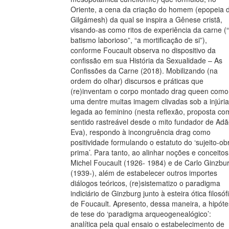
Oriente, a cena da criação do homem (epopeia 
Gilgámesh) da qual se inspira a Gênese cristã,
visando-as como ritos de experiência da carne (
batismo laborioso”, “a mortificação de si”),
conforme Foucault observa no dispositivo da
confissão em sua História da Sexualidade – As
Confissões da Carne (2018). Mobilizando (na
ordem do olhar) discursos e práticas que
(re)inventam o corpo montado drag queen como
uma dentre muitas imagem clivadas sob a injúria
legada ao feminino (nesta reflexão, proposta co
sentido rastreável desde o mito fundador de Adã
Eva), respondo à incongruência drag como
positividade formulando o estatuto do ‘sujeito-ob
prima’. Para tanto, ao alinhar noções e conceito
Michel Foucault (1926- 1984) e de Carlo Ginzbu
(1939-), além de estabelecer outros importes
diálogos teóricos, (re)sistematizo o paradigma
indiciário de Ginzburg junto à esteira ótica filosóf
de Foucault. Apresento, dessa maneira, a hipót
de tese do ‘paradigma arqueogenealógico’:
analítica pela qual ensaio o estabelecimento de