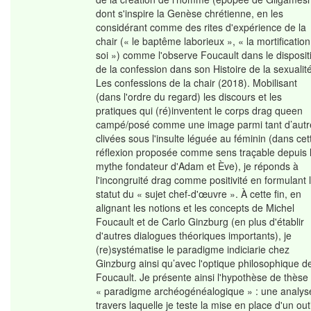
dont s'inspire la Genèse chrétienne, en les
considérant comme des rites d'expérience de la
chair (« le baptême laborieux », « la mortificatio
soi ») comme l'observe Foucault dans le dispositi
de la confession dans son Histoire de la sexualit
Les confessions de la chair (2018). Mobilisant
(dans l'ordre du regard) les discours et les
pratiques qui (ré)inventent le corps drag queen
campé/posé comme une image parmi tant d’autr
clivées sous l'insulte léguée au féminin (dans cet
réflexion proposée comme sens traçable depuis 
mythe fondateur d'Adam et Ève), je réponds à
l'incongruité drag comme positivité en formulant 
statut du « sujet chef-d'œuvre ». À cette fin, en
alignant les notions et les concepts de Michel
Foucault et de Carlo Ginzburg (en plus d'établir
d'autres dialogues théoriques importants), je
(re)systématise le paradigme indiciarie chez
Ginzburg ainsi qu’avec l'optique philosophique d
Foucault. Je présente ainsi l'hypothèse de thèse
« paradigme archéogénéalogique » : une analys
travers laquelle je teste la mise en place d'un outi