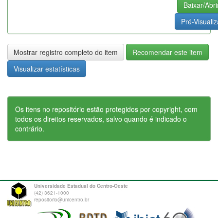
Baixar/Abri
Pré-Visualiz
Mostrar registro completo do item
Recomendar este item
Visualizar estatísticas
Os itens no repositório estão protegidos por copyright, com
todos os direitos reservados, salvo quando é indicado o
contrário.
Universidade Estadual do Centro-Oeste
(42) 3621-1000
repositorio@unicentro.br