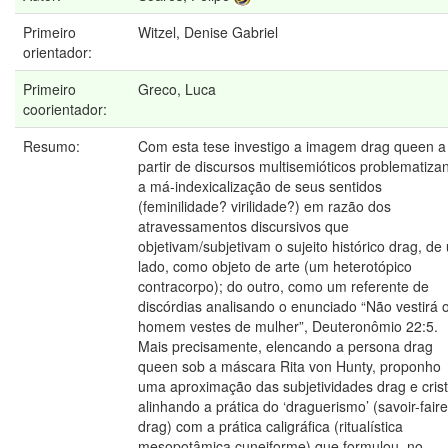
Primeiro
Witzel, Denise Gabriel
orientador:
Primeiro
Greco, Luca
coorientador:
Resumo:
Com esta tese investigo a imagem drag queen a
partir de discursos multisemióticos problematiza
a má-indexicalização de seus sentidos
(feminilidade? virilidade?) em razão dos
atravessamentos discursivos que
objetivam/subjetivam o sujeito histórico drag, de
lado, como objeto de arte (um heterotópico
contracorpo); do outro, como um referente de
discórdias analisando o enunciado “Não vestirá 
homem vestes de mulher”, Deuteronômio 22:5.
Mais precisamente, elencando a persona drag
queen sob a máscara Rita von Hunty, proponho
uma aproximação das subjetividades drag e cris
alinhando a prática do ‘draguerismo’ (savoir-faire
drag) com a prática caligráfica (ritualística
mesopotâmica cuneiforme) que formulou, no