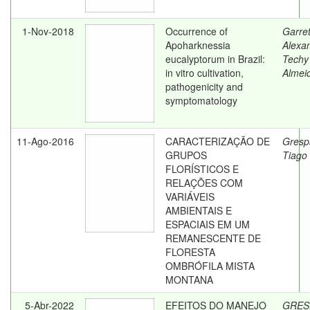
1-Nov-2018
Occurrence of
Garret
Apoharknessia
Alexa
eucalyptorum in Brazil:
Techy
in vitro cultivation,
Almei
pathogenicity and
symptomatology
11-Ago-2016
CARACTERIZAÇÃO DE
Gresp
GRUPOS
Tiago
FLORÍSTICOS E
RELAÇÕES COM
VARIÁVEIS
AMBIENTAIS E
ESPACIAIS EM UM
REMANESCENTE DE
FLORESTA
OMBRÓFILA MISTA
MONTANA
5-Abr-2022
EFEITOS DO MANEJO
GRES