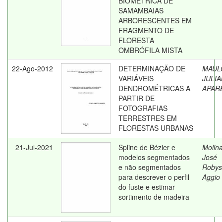
BIOMÉTRICA DE
SAMAMBAIAS
ARBORESCENTES EM
FRAGMENTO DE
FLORESTA
OMBRÓFILA MISTA
22-Ago-2012
DETERMINAÇÃO DE
MAUL
VARIÁVEIS
JULI
DENDROMÉTRICAS A
APAR
PARTIR DE
FOTOGRAFIAS
TERRESTRES EM
FLORESTAS URBANAS
21-Jul-2021
Spline de Bézier e
Molina
modelos segmentados
José
e não segmentados
Robys
para descrever o perfil
Aggio
do fuste e estimar
sortimento de madeira