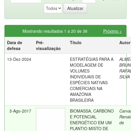
Mostrando resultados 1 a 20 de 36
Próximo >
Data de
Pré-
Título
Autor
defesa
visualização
13-Dez-2024
ESTRATÉGIAS PARA A
ALMEI
MODELAGEM DE
BRUN
VOLUMES
RAFA
INDIVIDUAIS DE
SILVA
ESPÉCIES NATIVAS
COMERCIAIS NA
AMAZÔNIA
BRASILEIRA
3-Ago-2017
BIOMASSA, CARBONO
Carva
E POTENCIAL
Renat
ENERGÉTICO EM UM
de
PLANTIO MISTO DE