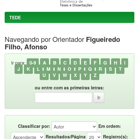
TEDE
Navegando por Orientador
Figueiredo
Filho, Afonso
0-9
A
B
C
D
E
F
G
H
I
Ir para:
J
K
L
M
N
O
P
Q
R
S
T
U
V
W
X
Y
Z
ou entre com as primeiras letras:
Classificar por:
Em ordem:
Resultados/Página
Registro(s):