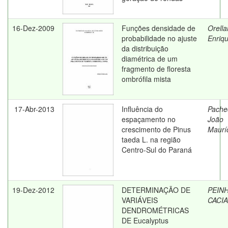
16-Dez-2009
Funções densidade de
Orella
probabilidade no ajuste
Enriq
da distribuição
diamétrica de um
fragmento de floresta
ombrófila mista
17-Abr-2013
Influência do
Pache
espaçamento no
João
crescimento de Pinus
Maurí
taeda L. na região
Centro-Sul do Paraná
19-Dez-2012
DETERMINAÇÃO DE
PEIN
VARIÁVEIS
CACI
DENDROMÉTRICAS
DE Eucalyptus