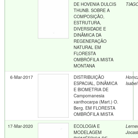
DE HOVENIA DULCIS
TIAG
THUNB. SOBRE A
COMPOSIÇÃO,
ESTRUTURA,
DIVERSIDADE E
DINÂMICA DA
REGENERAÇÃO
NATURAL EM
FLORESTA
OMBRÓFILA MISTA
MONTANA
6-Mar-2017
DISTRIBUIÇÃO
Homcz
ESPACIAL, DINÂMICA
Isabel
E BIOMETRIA DE
Campomanesia
xanthocarpa (Mart.) O.
Berg. EM FLORESTA
OMBRÓFILA MISTA
17-Mar-2020
ECOLOGIA E
Lerner
MODELAGEM
Jocas