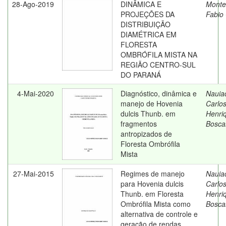
28-Ago-2019
DINÂMICA E
Montei
PROJEÇÕES DA
Fabio
DISTRIBUIÇÃO
DIAMÉTRICA EM
FLORESTA
OMBRÓFILA MISTA NA
REGIÃO CENTRO-SUL
DO PARANÁ
4-Mai-2020
Diagnóstico, dinâmica e
Nauia
manejo de Hovenia
Carlo
dulcis Thunb. em
Henri
fragmentos
Bosca
antropizados de
Floresta Ombrófila
Mista
27-Mai-2015
Regimes de manejo
Nauia
para Hovenia dulcis
Carlo
Thunb. em Floresta
Henri
Ombrófila Mista como
Bosca
alternativa de controle e
geração de rendas