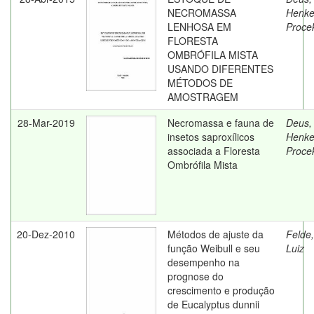
NECROMASSA
Henke
LENHOSA EM
Proce
FLORESTA
OMBRÓFILA MISTA
USANDO DIFERENTES
MÉTODOS DE
AMOSTRAGEM
28-Mar-2019
Necromassa e fauna de
Deus,
insetos saproxílicos
Henke
associada a Floresta
Proce
Ombrófila Mista
20-Dez-2010
Métodos de ajuste da
Felde
função Weibull e seu
Luiz
desempenho na
prognose do
crescimento e produção
de Eucalyptus dunnii