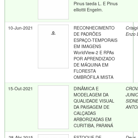
Pinus taeda L. E Pinus
elliottii Engelm.
10-Jun-2021
RECONHECIMENTO
Crisig
DE PADRÕES
Enzo L
ESPAÇO-TEMPORAIS
EM IMAGENS
WorldView-2 E RPAs
POR APRENDIZADO
DE MÁQUINA EM
FLORESTA
OMBRÓFILA MISTA
15-Out-2021
DINÂMICA E
CROV
MODELAGEM DA
JUNIO
QUALIDADE VISUAL
SIDNE
DA PAISAGEM DE
ANTO
CALÇADAS
ARBORIZADAS EM
CURITIBA, PARANÁ
28-Abr-2015
ESTOQUE DE
Deus,