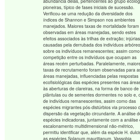
abundância delas, pertencentes ao grupo ecológ
pioneiras, típico de fases iniciais de sucessão.
Verificou-se uma redução da diversidade dos
índices de Shannon e Simpson nos ambientes
manejados. Maiores taxas de mortalidade foram
observadas em áreas manejadas, sendo estes
efeitos associados às trilhas de extração; injúrias
causadas pela derrubada dos indivíduos arbóre
sobre os indivíduos remanescentes; assim como
competição entre os indivíduos que ocupam as
áreas recém perturbadas. Paralelamente, maior
taxas de recrutamento foram observadas para a
áreas manejadas, influenciadas pelas respostas
ecofisiológicas das espécies presentes nas área
às aberturas de clareiras, na forma de banco de
plântulas ou de sementes dormentes no solo e, 
de indivíduos remanescentes, assim como das
espécies migrantes pós-distúrbios via processo 
dispersão da vegetação circundante. A análise d
espécies indicadoras, juntamente com a análise
escalonamento multidimensional não-métrico,
permitiu identificar que, além da espécie H. dulci
as espécies Solanum mauritianum, Vassobia