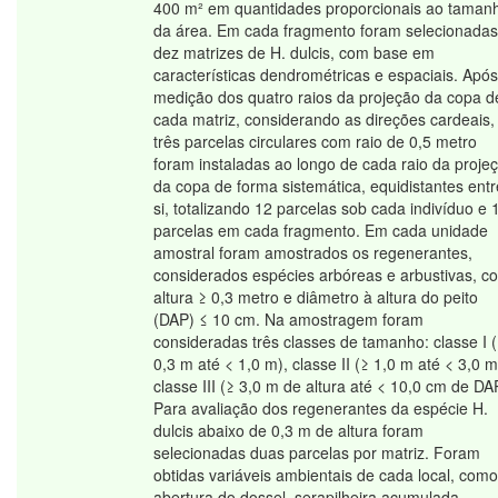
400 m² em quantidades proporcionais ao taman
da área. Em cada fragmento foram selecionadas
dez matrizes de H. dulcis, com base em
características dendrométricas e espaciais. Após
medição dos quatro raios da projeção da copa d
cada matriz, considerando as direções cardeais,
três parcelas circulares com raio de 0,5 metro
foram instaladas ao longo de cada raio da proje
da copa de forma sistemática, equidistantes entr
si, totalizando 12 parcelas sob cada indivíduo e 
parcelas em cada fragmento. Em cada unidade
amostral foram amostrados os regenerantes,
considerados espécies arbóreas e arbustivas, c
altura ≥ 0,3 metro e diâmetro à altura do peito
(DAP) ≤ 10 cm. Na amostragem foram
consideradas três classes de tamanho: classe I 
0,3 m até < 1,0 m), classe II (≥ 1,0 m até < 3,0 m
classe III (≥ 3,0 m de altura até < 10,0 cm de DA
Para avaliação dos regenerantes da espécie H.
dulcis abaixo de 0,3 m de altura foram
selecionadas duas parcelas por matriz. Foram
obtidas variáveis ambientais de cada local, como
abertura do dossel, serapilheira acumulada,