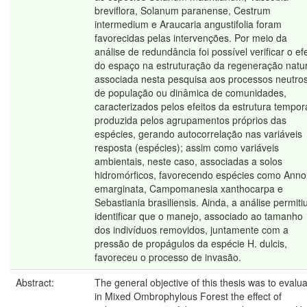
breviflora, Solanum paranense, Cestrum
intermedium e Araucaria angustifolia foram
favorecidas pelas intervenções. Por meio da
análise de redundância foi possível verificar o efe
do espaço na estruturação da regeneração natur
associada nesta pesquisa aos processos neutro
de população ou dinâmica de comunidades,
caracterizados pelos efeitos da estrutura tempor
produzida pelos agrupamentos próprios das
espécies, gerando autocorrelação nas variáveis
resposta (espécies); assim como variáveis
ambientais, neste caso, associadas a solos
hidromórficos, favorecendo espécies como Ann
emarginata, Campomanesia xanthocarpa e
Sebastiania brasiliensis. Ainda, a análise permiti
identificar que o manejo, associado ao tamanho
dos indivíduos removidos, juntamente com a
pressão de propágulos da espécie H. dulcis,
favoreceu o processo de invasão.
Abstract:
The general objective of this thesis was to evalu
in Mixed Ombrophylous Forest the effect of