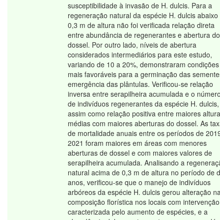
susceptibilidade à invasão de H. dulcis. Para a
regeneração natural da espécie H. dulcis abaixo
0,3 m de altura não foi verificada relação direta
entre abundância de regenerantes e abertura do
dossel. Por outro lado, níveis de abertura
considerados intermediários para este estudo,
variando de 10 a 20%, demonstraram condições
mais favoráveis para a germinação das semente
emergência das plântulas. Verificou-se relação
inversa entre serapilheira acumulada e o númer
de indivíduos regenerantes da espécie H. dulcis,
assim como relação positiva entre maiores altur
médias com maiores aberturas do dossel. As ta
de mortalidade anuais entre os períodos de 201
2021 foram maiores em áreas com menores
aberturas de dossel e com maiores valores de
serapilheira acumulada. Analisando a regeneraç
natural acima de 0,3 m de altura no período de d
anos, verificou-se que o manejo de indivíduos
arbóreos da espécie H. dulcis gerou alteração n
composição florística nos locais com intervenção
caracterizada pelo aumento de espécies, e a