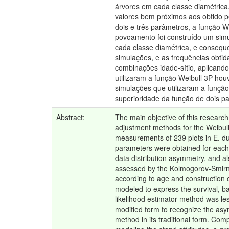
árvores em cada classe diamétric
valores bem próximos aos obtido p
dois e três parâmetros, a função 
povoamento foi construído um simul
cada classe diamétrica, e consequ
simulações, e as frequências obt
combinações idade-sítio, aplicand
utilizaram a função Weibull 3P ho
simulações que utilizaram a função
superioridade da função de dois p
Abstract:
The main objective of this research
adjustment methods for the Weibull 
measurements of 239 plots in E. du
parameters were obtained for each 
data distribution asymmetry, and a
assessed by the Kolmogorov-Smirnov
according to age and construction o
modeled to express the survival, 
likelihood estimator method was le
modified form to recognize the asy
method in its traditional form. Comp