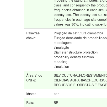
modeling the stand attributes, a gr
class, and consequently the produc
frequencies obtained in each simul
identity test. The identity test st
frequencies in each age-site combi
values was 30%, indicating superior
Palavras-
Projeção da estrutura diamétrica
chave:
Função densidade de probabilidad
modelagem
simulação
Diameter structure projection
probability density function
modeling
simulation
Área(s) do
SILVICULTURA::FLORESTAMEN
CNPq:
CIENCIAS AGRARIAS::RECURSO
RECURSOS FLORESTAIS E ENGE
Idioma:
por
País:
BR