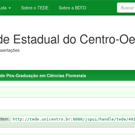
juda
Sobre o TEDE
Sobre a BDTD
de Estadual do Centro-Oe
issertações
de Pós-Graduação em Ciências Florestais
 item:
http://tede.unicentro.br:8080/jspui/handle/tede/49