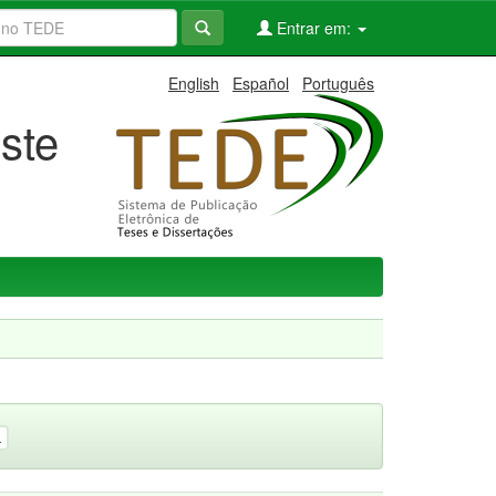
Entrar em:
English
Español
Português
ste
1