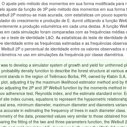
a. O ajuste pelo método dos momentos em sua forma modificada para 
elo ajuste da função de 3P pelo método dos momentos em sua forma t
Weibull 2P mostrou-se mais acurada, com estatísticas um pouco superi
ador do crescimento e produção de E. dunnii utilizando a função Weib
entemente a produção volumétrica em cada uma destas. A função Weibul
idas em cada simulação foram comparadas com as frequências médias 
o-se o teste de identidade L&O. As estatísticas do teste de identida
uve identidade entre as frequências estimadas e as frequências obser
 Weibull 2P o percentual de identidade entre os valores observados e 
arâmetros no uso em simulações da frequência por classe diamétrica.
 was to develop a simulator system of growth and yield for unthinned pla
probability density function to describe the forest structure at variou
nnii stands in the region of Telêmaco Borba, PR, owned by Klabin S.A.,
plot, adjusting it by the maximum likelihood estimator method and by
lso adjusting the 2P and 3P Weibull function by the moments method in 
 adherence test, Reynolds index, and the estimate standard error. Eq
f site index curves, equations to represent the hypsometric relationshi
basal area, minimum diameter, maximum diameter and diameters varianc
ss accurate in estimating the frequency of trees in each diameter clas
mmetry of the data, presented values very similar to those obtained fr
aring the fitting of the two and three parameters function, the Weibull 2