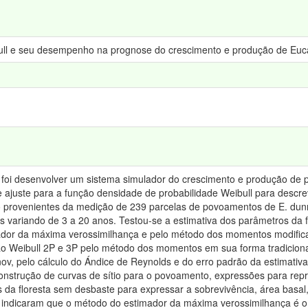
ull e seu desempenho na prognose do crescimento e produção de Euca
a foi desenvolver um sistema simulador do crescimento e produção de 
e ajuste para a função densidade de probabilidade Weibull para descrev
ão provenientes da medição de 239 parcelas de povoamentos de E. dun
 variando de 3 a 20 anos. Testou-se a estimativa dos parâmetros da f
dor da máxima verossimilhança e pelo método dos momentos modificad
o Weibull 2P e 3P pelo método dos momentos em sua forma tradicional.
v, pelo cálculo do Ándice de Reynolds e do erro padrão da estimativ
nstrução de curvas de sítio para o povoamento, expressões para repre
da floresta sem desbaste para expressar a sobrevivência, área basal
s indicaram que o método do estimador da máxima verossimilhança é o