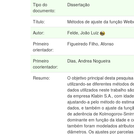
Tipo do
Dissertação
documento:
Título:
Métodos de ajuste da função Weib
Autor:
Felde, João Luiz
Primeiro
Figueiredo Filho, Afonso
orientador:
Primeiro
Dias, Andrea Nogueira
coorientador:
Resumo:
O objetivo principal desta pesquis
utilizando-se diferentes métodos d
dados utilizados neste trabalho s
da empresa Klabin S.A., com idades
ajustando-a pelo método do estima
dados, e também o ajuste da funçã
de aderência de Kolmogorov-Smirno
dominante em função da idade e co
também foram modelados atributos 
diâmetros. Os ajustes por parcela