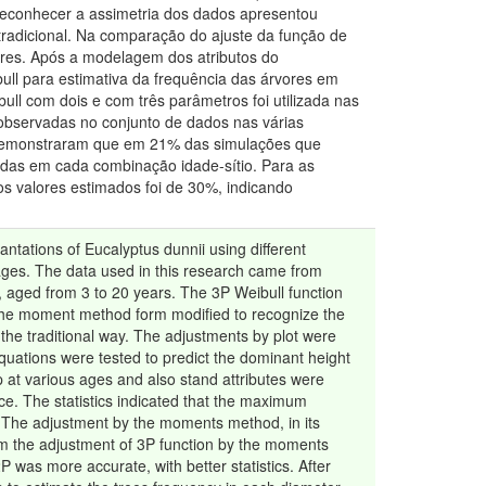
reconhecer a assimetria dos dados apresentou
radicional. Na comparação do ajuste da função de
ores. Após a modelagem dos atributos do
ull para estimativa da frequência das árvores em
l com dois e com três parâmetros foi utilizada nas
observadas no conjunto de dados nas várias
de demonstraram que em 21% das simulações que
vadas em cada combinação idade-sítio. Para as
os valores estimados foi de 30%, indicando
ntations of Eucalyptus dunnii using different
s ages. The data used in this research came from
 aged from 3 to 20 years. The 3P Weibull function
 the moment method form modified to recognize the
the traditional way. The adjustments by plot were
uations were tested to predict the dominant height
p at various ages and also stand attributes were
e. The statistics indicated that the maximum
s. The adjustment by the moments method, in its
om the adjustment of 3P function by the moments
P was more accurate, with better statistics. After