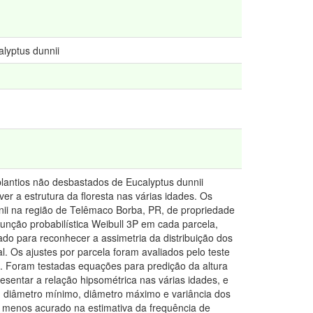
lyptus dunnii
plantios não desbastados de Eucalyptus dunnii
er a estrutura da floresta nas várias idades. Os
nii na região de Telêmaco Borba, PR, de propriedade
unção probabilística Weibull 3P em cada parcela,
o para reconhecer a assimetria da distribuição dos
 Os ajustes por parcela foram avaliados pelo teste
a. Foram testadas equações para predição da altura
sentar a relação hipsométrica nas várias idades, e
, diâmetro mínimo, diâmetro máximo e variância dos
 menos acurado na estimativa da frequência de