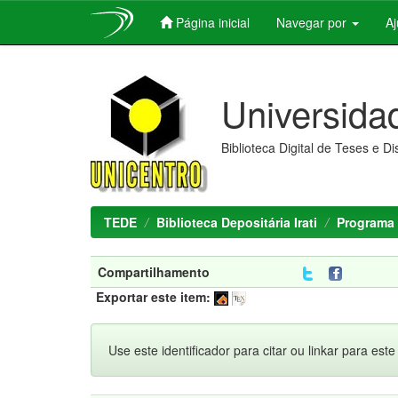
Página inicial
Navegar por
A
Skip
navigation
Universida
Biblioteca Digital de Teses e D
TEDE
Biblioteca Depositária Irati
Programa 
Compartilhamento
Exportar este item:
Use este identificador para citar ou linkar para este