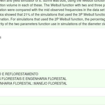
owth and yield simulator of E. dunnii was built, using the Weibull functi
tion volume in each of these. The Weibull function with two and three 
ation were compared with the mid observed frequencies in the data set
atistics showed that 21% of the simulations that used the 3P Weibull fun
nation. For simulations that used the 2P Weibull function, the percent
ity of the two parameters function use in simulations of the diameter c
e
TO E REFLORESTAMENTO
S FLORESTAIS E ENGENHARIA FLORESTAL
NHARIA FLORESTAL::MANEJO FLORESTAL