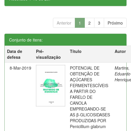
Anterior
1
2
3
Próximo
Conjunto de itens:
Data de
Pré-
Título
Autor
defesa
visualização
8-Mar-2019
POTENCIAL DE
Martins,
OBTENÇÃO DE
Eduardo
AÇÚCARES
Henriqu
FERMENTESCÍVEIS
A PARTIR DO
FARELO DE
CANOLA
EMPREGANDO-SE
AS β-GLICOSIDASES
PRODUZIDAS POR
Penicillium glabrum