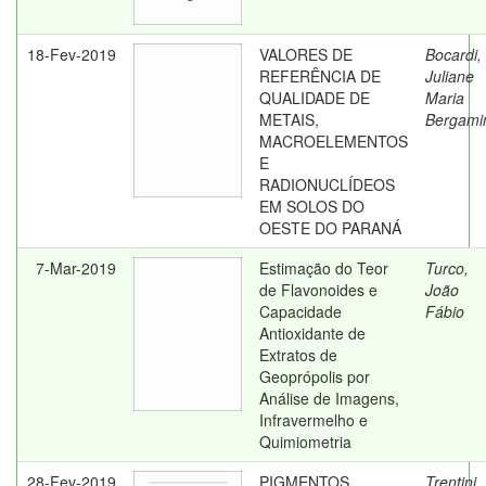
18-Fev-2019
VALORES DE
Bocardi,
REFERÊNCIA DE
Juliane
QUALIDADE DE
Maria
METAIS,
Bergami
MACROELEMENTOS
E
RADIONUCLÍDEOS
EM SOLOS DO
OESTE DO PARANÁ
7-Mar-2019
Estimação do Teor
Turco,
de Flavonoides e
João
Capacidade
Fábio
Antioxidante de
Extratos de
Geoprópolis por
Análise de Imagens,
Infravermelho e
Quimiometria
28-Fev-2019
PIGMENTOS
Trentini,