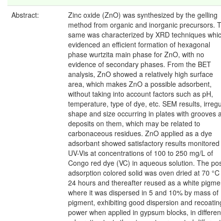
Abstract:
Zinc oxide (ZnO) was synthesized by the gelling
method from organic and inorganic precursors. 
same was characterized by XRD techniques whi
evidenced an efficient formation of hexagonal
phase wurtzita main phase for ZnO, with no
evidence of secondary phases. From the BET
analysis, ZnO showed a relatively high surface
area, which makes ZnO a possible adsorbent,
without taking into account factors such as pH,
temperature, type of dye, etc. SEM results, irregu
shape and size occurring in plates with grooves 
deposits on them, which may be related to
carbonaceous residues. ZnO applied as a dye
adsorbant showed satisfactory results monitored
UV-Vis at concentrations of 100 to 250 mg/L of
Congo red dye (VC) in aqueous solution. The pos
adsorption colored solid was oven dried at 70 °C 
24 hours and thereafter reused as a white pigme
where it was dispersed in 5 and 10% by mass of
pigment, exhibiting good dispersion and recoatin
power when applied in gypsum blocks, in differen