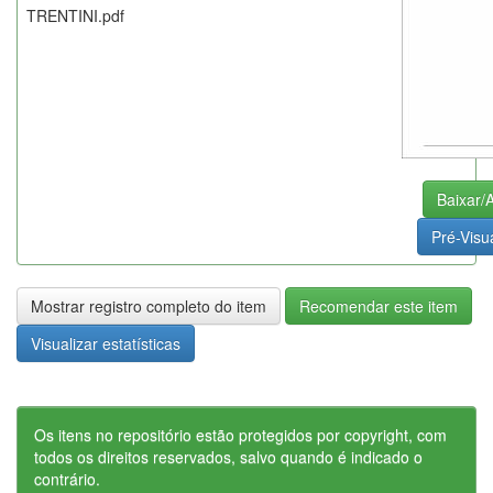
TRENTINI.pdf
Baixar/A
Pré-Visua
Mostrar registro completo do item
Recomendar este item
Visualizar estatísticas
Os itens no repositório estão protegidos por copyright, com
todos os direitos reservados, salvo quando é indicado o
contrário.