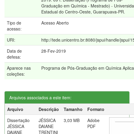
Graduação em Química - Mestrado) - Universid
Estadual do Centro-Oeste, Guarapuava-PR.
Tipo de
Acesso Aberto
acesso:
URI:
http://tede.unicentro.br:8080/jspui/handle/jspui/
Data de
28-Fev-2019
defesa:
Aparece nas
Programa de Pós-Graduação em Química Aplic
coleções:
Arquivos associados a este item:
Arquivo
Descrição
Tamanho
Formato
Dissertação
JÉSSICA
3,03 MB
Adobe
JÉSSICA
DAIANE
PDF
DAIANE
TRENTINI