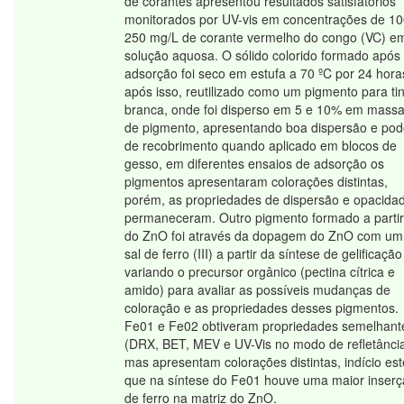
de corantes apresentou resultados satisfatórios
monitorados por UV-vis em concentrações de 10
250 mg/L de corante vermelho do congo (VC) e
solução aquosa. O sólido colorido formado após
adsorção foi seco em estufa a 70 ºC por 24 hora
após isso, reutilizado como um pigmento para ti
branca, onde foi disperso em 5 e 10% em mass
de pigmento, apresentando boa dispersão e pod
de recobrimento quando aplicado em blocos de
gesso, em diferentes ensaios de adsorção os
pigmentos apresentaram colorações distintas,
porém, as propriedades de dispersão e opacida
permaneceram. Outro pigmento formado a partir
do ZnO foi através da dopagem do ZnO com um
sal de ferro (III) a partir da síntese de gelificação
variando o precursor orgânico (pectina cítrica e
amido) para avaliar as possíveis mudanças de
coloração e as propriedades desses pigmentos.
Fe01 e Fe02 obtiveram propriedades semelhant
(DRX, BET, MEV e UV-Vis no modo de refletânci
mas apresentam colorações distintas, indício est
que na síntese do Fe01 houve uma maior inser
de ferro na matriz do ZnO.