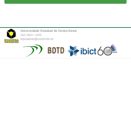
Universidade Estadual do Centro-Oeste
(42) 3621-1000
repositorio@unicentro.br