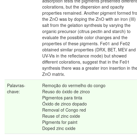
adsorption tests the pigments presented different
colorations, but the dispersion and opacity
properties remained. Another pigment formed fr
the ZnO was by doping the ZnO with an iron (III)
salt from the gelation synthesis by varying the
organic precursor (citrus pectin and starch) to
evaluate the possible color changes and the
properties of these pigments. Fe01 and Fe02
obtained similar properties (DRX, BET, MEV and
UV-Vis in the reflectance mode) but showed
different colorations, suggest that in the Fe01
synthesis there was a greater iron insertion in th
ZnO matrix.
Palavras-
Remoção do vermelho do congo
chave:
Reuso do óxido de zinco
Pigmentos para tinta
Óxido de zinco dopado
Removal of Congo red
Reuse of zinc oxide
Pigments for paint
Doped zinc oxide