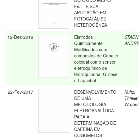
DO ÓXIDO MISTO
Fe/Ti E SUA
APLICAÇÃO EM
FOTOCATÁLISE
HETEROGÊNEA
12-Dez-2016
Eletrodos
STADNI
Quimicamente
ANDRÉ
Modificados com
compostos de Cobalto
coloidal como sensor
eletroquímico de
Hidroquinona, Glicose
e Lapachol
22-Fev-2017
DESENVOLVIMENTO
Kultz,
DE UMA
Thielle
METODOLOGIA
Wrobel
ELETROANALÍTICA
PARA A
DETERMINAÇÃO DE
CAFEÍNA EM
COGUMELOS