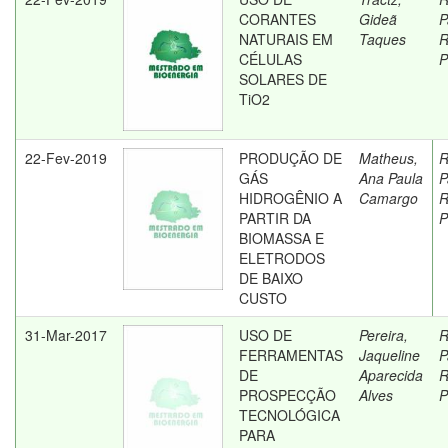
CORANTES
Gideã
P
NATURAIS EM
Taques
R
CÉLULAS
P
SOLARES DE
TiO2
22-Fev-2019
PRODUÇÃO DE
Matheus,
R
GÁS
Ana Paula
P
HIDROGÊNIO A
Camargo
R
PARTIR DA
P
BIOMASSA E
ELETRODOS
DE BAIXO
CUSTO
31-Mar-2017
USO DE
Pereira,
R
FERRAMENTAS
Jaqueline
P
DE
Aparecida
R
PROSPECÇÃO
Alves
P
TECNOLÓGICA
PARA