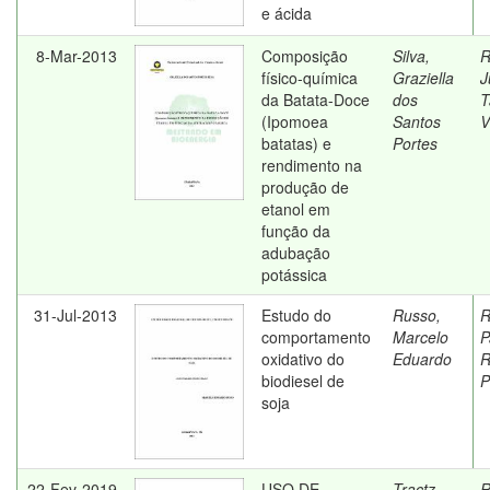
e ácida
8-Mar-2013
Composição
Silva,
R
físico-química
Graziella
J
da Batata-Doce
dos
T
(Ipomoea
Santos
V
batatas) e
Portes
rendimento na
produção de
etanol em
função da
adubação
potássica
31-Jul-2013
Estudo do
Russo,
R
comportamento
Marcelo
P
oxidativo do
Eduardo
R
biodiesel de
P
soja
22-Fev-2019
USO DE
Tractz,
R