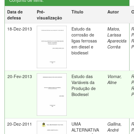
Conjunto de itens:
Data de
Pré-
Título
Autor
O
defesa
visualização
18-Dez-2013
Estudo da
Matos,
R
corrosão de
Larissa
P
ligas ferrosas
Aparecida
R
em diesel e
Corrêa
P
biodiesel
20-Fev-2013
Estudo das
Viomar,
R
Variáveis da
Aline
P
Produção de
R
Biodiesel
P
20-Dez-2011
UMA
Gallina,
R
ALTERNATIVA
André
P