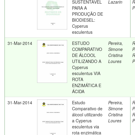
SUSTENTÁVEL
Lazarin
R
PARA A
P
PRODUÇÃO DE
BIODIESEL:
Cyperus
esculentus
31-Mar-2014
ESTUDO
Pereira,
R
COMPARATIVO
Simone
P
DE ÁLCOOL
Cristina
R
UTILIZANDO A
Loures
P
Cyperus
esculentus VIA
ROTA
ENZIMÁTICA E
ÁCIDA
31-Mar-2014
Estudo
Pereira,
R
Comparativo de
Simone
P
álcool utilizando
Cristina
R
a Cyperus
Loures
P
esculentus via
rota enzimática