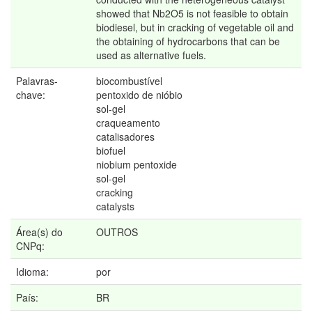
showed that Nb2O5 is not feasible to obtain
biodiesel, but in cracking of vegetable oil and
the obtaining of hydrocarbons that can be
used as alternative fuels.
Palavras-
biocombustível
chave:
pentoxido de nióbio
sol-gel
craqueamento
catalisadores
biofuel
niobium pentoxide
sol-gel
cracking
catalysts
Área(s) do
OUTROS
CNPq:
Idioma:
por
País:
BR