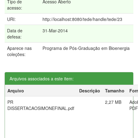
Tipo de
Acesso Aberto
acesso:
URI:
http://localhost:8080/tede/handle/tede/23
Data de
31-Mar-2014
defesa:
Aparece nas
Programa de Pós-Graduação em Bioenergia
coleções:
Arquivos associados a este item:
Arquivo
Descrição
Tamanho
For
PR
2,27 MB
Ado
DISSERTACAOSIMONEFINAL.pdf
PDF