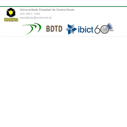
Universidade Estadual do Centro-Oeste
(42) 3621-1000
repositorio@unicentro.br