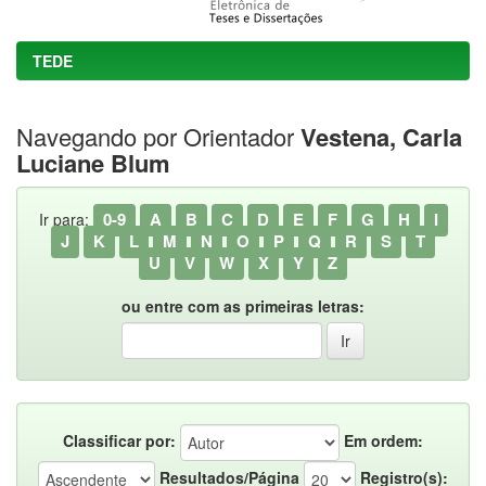
TEDE
Navegando por Orientador
Vestena, Carla
Luciane Blum
0-9
A
B
C
D
E
F
G
H
I
Ir para:
J
K
L
M
N
O
P
Q
R
S
T
U
V
W
X
Y
Z
ou entre com as primeiras letras:
Classificar por:
Em ordem:
Resultados/Página
Registro(s):