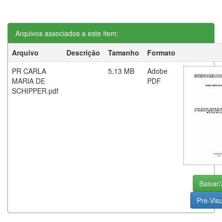
Arquivos associados a este item:
Arquivo
Descrição
Tamanho
Formato
PR CARLA
5,13 MB
Adobe
MARIA DE
PDF
SCHIPPER.pdf
Baixar/
Pré-Visu