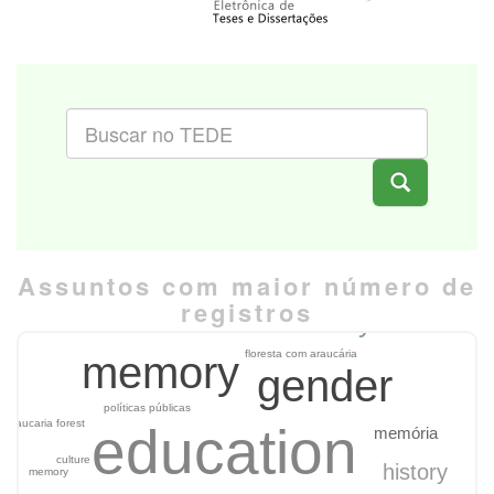
Assuntos com maior número de
registros
sustainability
floresta com araucária
memory
gender
políticas públicas
araucaria forest
education
memória
culture
history
memory