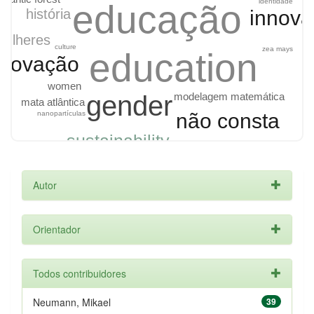
identidade
educação
história
innova
mulheres
culture
zea mays
education
inovação
women
gender
modelagem matemática
mata atlântica
não consta
nanopartículas
sustainability
Autor
Orientador
Todos contribuidores
Neumann, Mikael
39