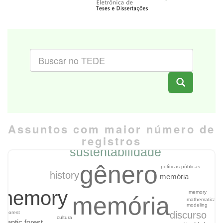
Assuntos com maior número de
registros
floresta com araucária
sustentabilidade
gênero
políticas públicas
history
memória
memory
memory
memória
mathematical
modeling
discurso
ia forest
cultura
atlantic forest