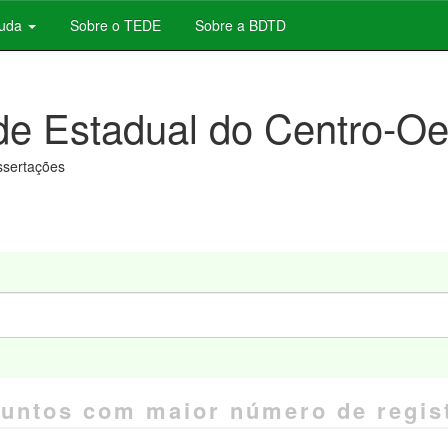
juda
Sobre o TEDE
Sobre a BDTD
de Estadual do Centro-Oe
issertações
untos com maior número de regis