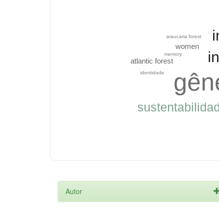
araucaria forest
women
i
memory
atlantic forest
gên
identidade
sustentabilida
Autor