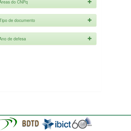
Áreas do CNPq
Tipo de documento
Ano de defesa