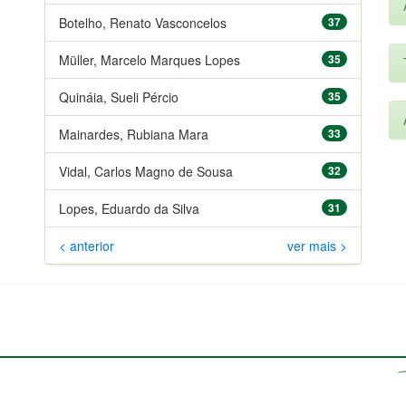
Botelho, Renato Vasconcelos
37
Müller, Marcelo Marques Lopes
35
Quináia, Sueli Pércio
35
Mainardes, Rubiana Mara
33
Vidal, Carlos Magno de Sousa
32
Lopes, Eduardo da Silva
31
< anterior
ver mais >