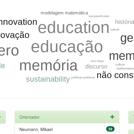
modelagem matemática
nanopartículas
innovation
education
históri
culture
novação
ge
educação
ero
mem
memória
zea mays
de
cultura
discurso
mathematica
não cons
sustainability
políticas públicas
Orientador
Neumann, Mikael
39