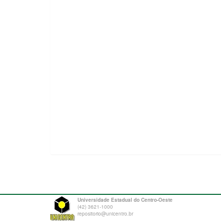
Universidade Estadual do Centro-Oeste
(42) 3621-1000
repositorio@unicentro.br