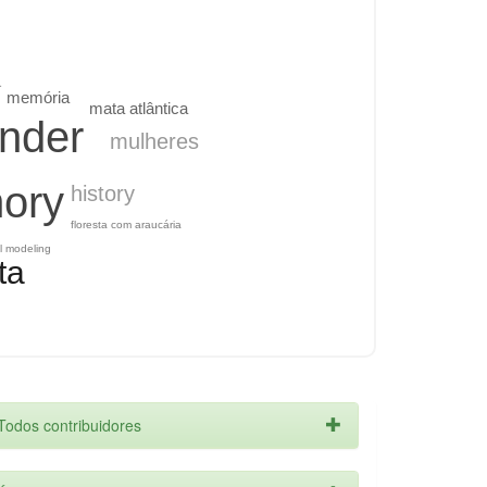
a
memória
mata atlântica
nder
mulheres
ory
history
floresta com araucária
l modeling
ta
Todos contribuidores