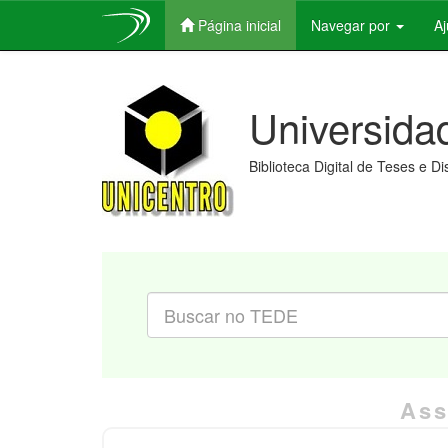
Página inicial
Navegar por
A
Skip
navigation
Universida
Biblioteca Digital de Teses e D
Ass