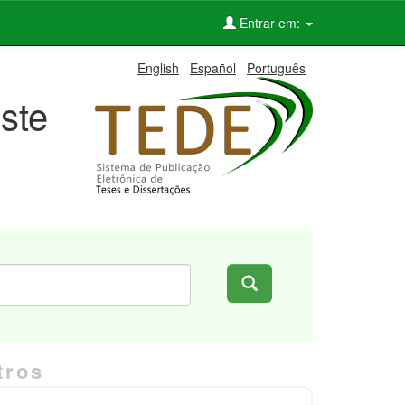
Entrar em:
English
Español
Português
ste
tros