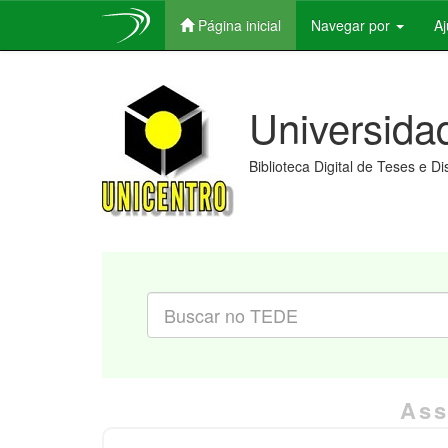
Página inicial
Navegar por
A
Skip
navigation
Universida
Biblioteca Digital de Teses e D
Ass