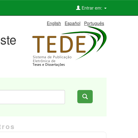
Entrar em:
English
Español
Português
ste
tros