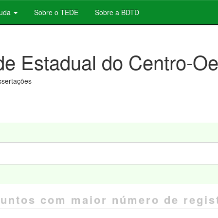
juda
Sobre o TEDE
Sobre a BDTD
de Estadual do Centro-Oe
issertações
untos com maior número de regis