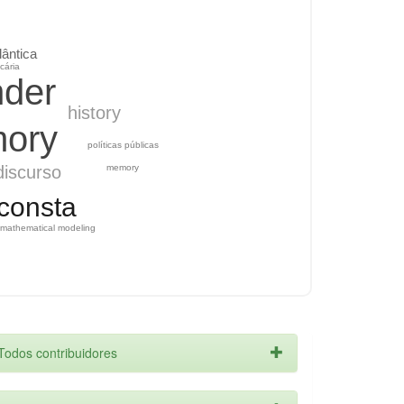
lântica
cária
nder
history
ory
políticas públicas
discurso
memory
consta
mathematical modeling
Todos contribuidores