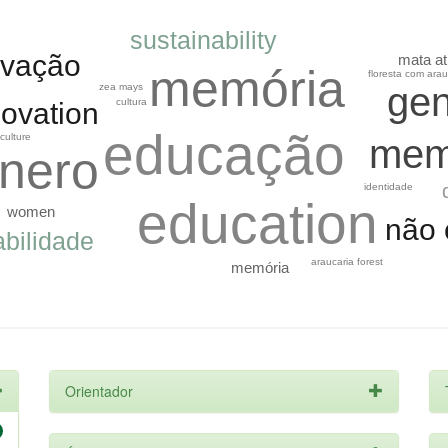
sustainability
ovação
mata at
memória
floresta com arau
ge
zea mays
cultura
novation
educação
culture
mem
nero
identidade
education
women
não 
abilidade
araucaria forest
memória
Orientador