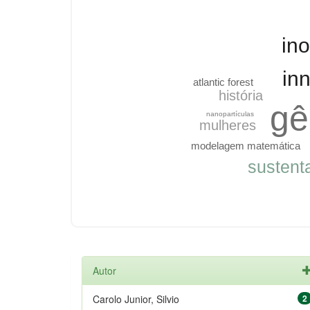
in
in
atlantic forest
história
gê
nanopartículas
mulheres
modelagem matemática
sustent
Autor
Carolo Junior, Silvio
2