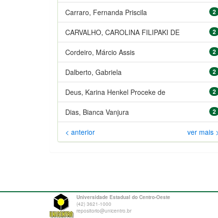
Carraro, Fernanda Priscila
2
CARVALHO, CAROLINA FILIPAKI DE
2
Cordeiro, Márcio Assis
2
Dalberto, Gabriela
2
Deus, Karina Henkel Proceke de
2
Dias, Bianca Vanjura
2
< anterior
ver mais 
Universidade Estadual do Centro-Oeste
(42) 3621-1000
repositorio@unicentro.br