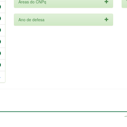
Áreas do CNPq
Ano de defesa
>