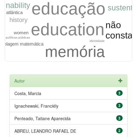
educação
ainability
sustenta
ta atlântica
history
education
não
women
consta
políticas públicas
identidade
delagem matemática
memória
araucaria forest
atlantic forest
mathematical modeling
Autor
Costa, Marcia
3
Ignachewski, Franciély
3
Penteado, Tatiane Aparecida
3
ABREU, LEANDRO RAFAEL DE
2