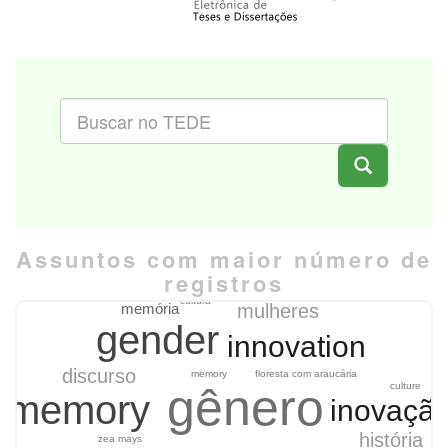
Assuntos com maior número de
registros
nanopartículas
cultura
memória
mulheres
gender
innovation
discurso
memory
floresta com araucária
culture
gênero
memory
inovaçã
história
zea mays