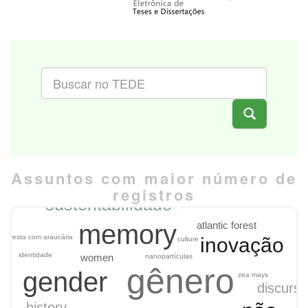
Assuntos com maior número de
registros
sustentabilidade
memory
atlantic forest
floresta com araucária
inovação
culture
identidade
women
nanopartículas
gênero
gender
zea mays
discurso
history