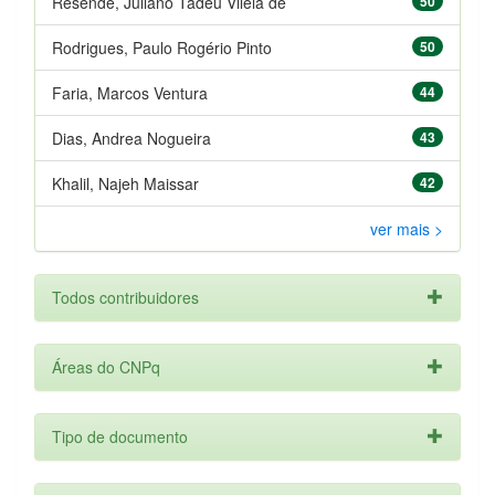
Resende, Juliano Tadeu Vilela de
50
Rodrigues, Paulo Rogério Pinto
50
Faria, Marcos Ventura
44
Dias, Andrea Nogueira
43
Khalil, Najeh Maissar
42
ver mais >
Todos contribuidores
Áreas do CNPq
Tipo de documento