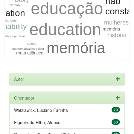
não
educação
memory
consta
ovation
ucaria forest
mulheres
education
inability
memória
história
políticas públicas
memória
cultura
mathematical modeling
mata atlântica
modelagem matemática
Autor
Orientador
Watzlawick, Luciano Farinha
70
Figueiredo Filho, Afonso
63