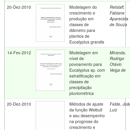
20-Dez-2010
Modelagem do
Retslaff,
crescimento e
Fabiane
produção em
Aparecida
classes de
de Souza
diâmetro para
plantios de
Eucalyptus grandis
14-Fev-2012
Modelagem em
Miranda,
nível de
Rodrigo
povoamento para
Otávio
Eucalyptus sp. com
Veiga de
estratificação em
classes de
precipitação
pluviométrica
20-Dez-2010
Métodos de ajuste
Felde, Joã
da função Weibull
Luiz
e seu desempenho
na prognose do
crescimento e