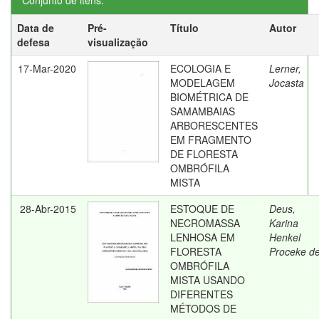
Conjunto de itens:
Data de
Pré-
Título
Autor
defesa
visualização
17-Mar-2020
ECOLOGIA E
Lerner,
MODELAGEM
Jocasta
BIOMÉTRICA DE
SAMAMBAIAS
ARBORESCENTES
EM FRAGMENTO
DE FLORESTA
OMBRÓFILA
MISTA
28-Abr-2015
ESTOQUE DE
Deus,
NECROMASSA
Karina
LENHOSA EM
Henkel
FLORESTA
Proceke d
OMBRÓFILA
MISTA USANDO
DIFERENTES
MÉTODOS DE