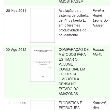
AMOSTRAGEM
28-Fev-2011
Avaliação de um
Pereira,
sistema de colheita
André
de Pinus taeda L.
Leonardo
em diferentes
Nasser
produtividades do
povoamento
20-Ago-2012
COMPARAÇÃO DE
Ramos,
MÉTODOS PARA
Marilu
ESTIMAR O
VOLUME
COMERCIAL EM
FLORESTA
OMBRÓFILA
DENSA NO
ESTADO DO
AMAZONAS
23-Jul-2009
FLORÍSTICA E
Sawczuk,
ESTRUTURA
Alex