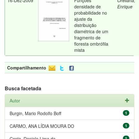
16-Dez-2009
Funções
Orellana,
densidade de
Enrique
probabilidade no
ajuste da
distribuição
diamétrica de um
fragmento de
floresta ombrófila
mista
Compartilhamento
Busca facetada
Autor
Burgin, Mario Rodolfo Boff
1
CARMO, ANA LÍDIA MOURA DO
1
Costa, Daniele Lima da
1