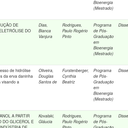
Bioenergia
(Mestrado)
DUÇÃO DE
Dias,
Rodrigues,
Programa
Diss
 ELETRÓLISE DO
Bianca
Paulo Rogério
de Pós-
Vanjura
Pinto
Graduação
em
Bioenergia
(Mestrado)
esso de hidrólise
Oliveira,
Furstenberger,
Programa
Diss
os da erva daninha
Douglas
Cynthia
de Pós-
 visando a
Santos de
Beatriz
Graduação
em
Bioenergia
(Mestrado)
ANOL A PARTIR
Kovalski,
Rodrigues,
Programa
Diss
 DO GLICEROL E
Gláucia
Paulo Rogério
de Pós-
INDÚSTRIA DE
Pinto
Graduação