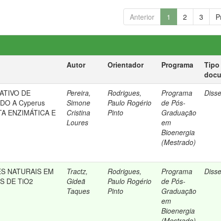
Anterior
1
2
3
P
Autor
Orientador
Programa
Tipo
doc
ATIVO DE
Pereira,
Rodrigues,
Programa
Diss
DO A Cyperus
Simone
Paulo Rogério
de Pós-
OTA ENZIMÁTICA E
Cristina
Pinto
Graduação
Loures
em
Bioenergia
(Mestrado)
S NATURAIS EM
Tractz,
Rodrigues,
Programa
Diss
S DE TiO2
Gideã
Paulo Rogério
de Pós-
Taques
Pinto
Graduação
em
Bioenergia
(Mestrado)