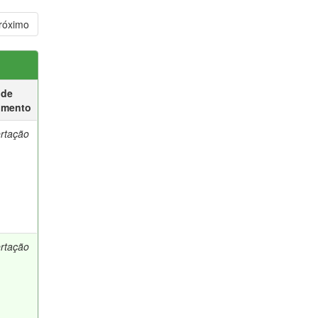
róximo
 de
umento
ertação
ertação