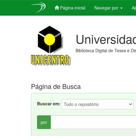
Página inicial
Navegar por
A
Skip
navigation
Universida
Biblioteca Digital de Teses e D
Página de Busca
Buscar em:
por