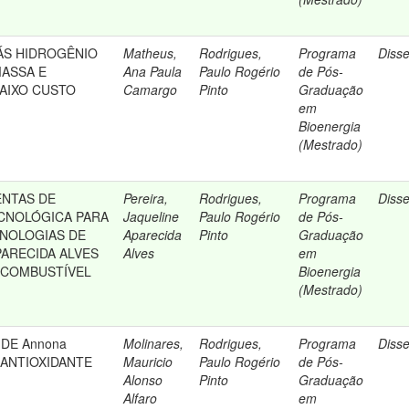
ÁS HIDROGÊNIO
Matheus,
Rodrigues,
Programa
Diss
MASSA E
Ana Paula
Paulo Rogério
de Pós-
AIXO CUSTO
Camargo
Pinto
Graduação
em
Bioenergia
(Mestrado)
NTAS DE
Pereira,
Rodrigues,
Programa
Diss
CNOLÓGICA PARA
Jaqueline
Paulo Rogério
de Pós-
CNOLOGIAS DE
Aparecida
Pinto
Graduação
ARECIDA ALVES
Alves
em
 COMBUSTÍVEL
Bioenergia
(Mestrado)
DE Annona
Molinares,
Rodrigues,
Programa
Diss
O ANTIOXIDANTE
Mauricio
Paulo Rogério
de Pós-
Alonso
Pinto
Graduação
Alfaro
em