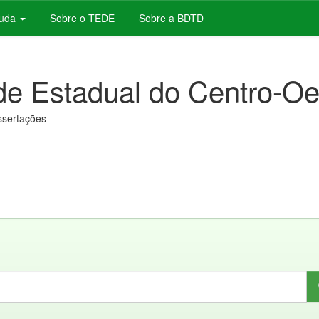
juda
Sobre o TEDE
Sobre a BDTD
de Estadual do Centro-Oe
issertações