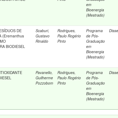
em
Bioenergia
(Mestrado)
RESÍDUOS DE
Scaburi,
Rodrigues,
Programa
Diss
 (Eremanthus
Gustavo
Paulo Rogério
de Pós-
OMO
Rinaldo
Pinto
Graduação
RA BIODIESEL
em
Bioenergia
(Mestrado)
NTIOXIDANTE
Pavanello,
Rodrigues,
Programa
Diss
DIESEL
Guilherme
Paulo Rogério
de Pós-
Pozzobom
Pinto
Graduação
em
Bioenergia
(Mestrado)