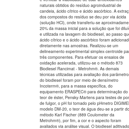
naturais obtidos do resíduo agroindustrial de
candeia, ácido cítrico e ácido ascórbico. A extra
dos compostos do resíduo se deu por via ácida
(solução HCl), onde transferiu-se aproximadame
20% da massa inicial para a solução que foi dilu
e utilizada na lavagem do biodiesel, ao passo qu
ácido cítrico e o ácido ascórbico foram adiciona
diretamente nas amostras. Realizou-se um
delineamento experimental simplex-centroide pa
três componentes. Para efetuar os ensaios de
oxidação acelerada, utilizou-se o método 873
Biodiesel Rancimat - Metrohm®. As demais
técnicas utilizadas para avaliação dos parâmetro
do biodiesel foram por meio de densímetro
Incoterm®, para a massa específica, do
equipamento ERASPEC® para determinação do
teor de éster, Pensky-Martens para testes de po
de fulgor, o pH foi tomado pelo pHmetro DIGIM
modelo DM-20, o teor de água deu-se a partir d
método Karl Fischer (889 Coulometer da
Metrohm®), por fim, a cor e o aspecto foram
avaliados via análise visual. O biodiesel aditivad