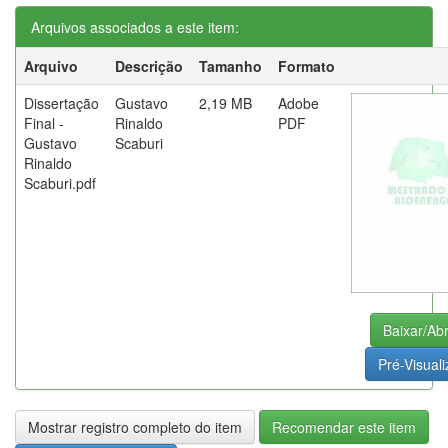
Arquivos associados a este item:
Arquivo
Descrição
Tamanho
Formato
Dissertação
Gustavo
2,19 MB
Adobe
Final -
Rinaldo
PDF
Gustavo
Scaburi
Rinaldo
Scaburi.pdf
Baixar/Abr
Pré-Visuali
Mostrar registro completo do item
Recomendar este item