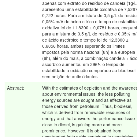
apenas com extrato do resíduo de candeia (1g/L
apresentou uma estabilidade oxidativa de 7,526
0,722 horas. Para a mistura de 0,5 g/L de resídu
0,05% m/V de ácido cítrico o tempo de estabilid
oxidativa foi de 11,8300 ± 0,0781 horas, enquan
para a mistura de 0,5 g/L de resíduo e 0,05% m
de ácido ascórbico o tempo foi de 12,3300 ±
0,6056 horas, ambas superando os limites
impostos pela norma nacional (8h) e a europeia
(6h), além do mais, a combinação candeia + áci
ascórbico aumentou em 296% o tempo de
estabilidade a oxidação comparado ao biodiesel
sem adição de antioxidantes.
Abstract:
With the estimates of depletion and the awarene
about environmental issues, the less polluting
energy sources are sought and as effective as
those derived from petroleum. Thus, biodiesel,
which is derived from renewable resources of
energy and that answers the performance issue
close to diesel, is gaining more and more
prominence. However, it is obtained from
unsaturated fatty acids contained in vegetables,