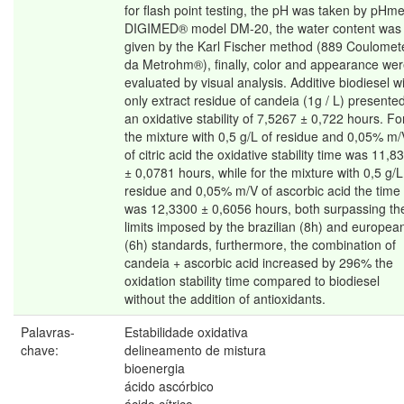
for flash point testing, the pH was taken by pHme
DIGIMED® model DM-20, the water content was
given by the Karl Fischer method (889 Coulomet
da Metrohm®), finally, color and appearance we
evaluated by visual analysis. Additive biodiesel w
only extract residue of candeia (1g / L) presente
an oxidative stability of 7,5267 ± 0,722 hours. Fo
the mixture with 0,5 g/L of residue and 0,05% m/
of citric acid the oxidative stability time was 11,8
± 0,0781 hours, while for the mixture with 0,5 g/L
residue and 0,05% m/V of ascorbic acid the time
was 12,3300 ± 0,6056 hours, both surpassing th
limits imposed by the brazilian (8h) and europea
(6h) standards, furthermore, the combination of
candeia + ascorbic acid increased by 296% the
oxidation stability time compared to biodiesel
without the addition of antioxidants.
Palavras-
Estabilidade oxidativa
chave:
delineamento de mistura
bioenergia
ácido ascórbico