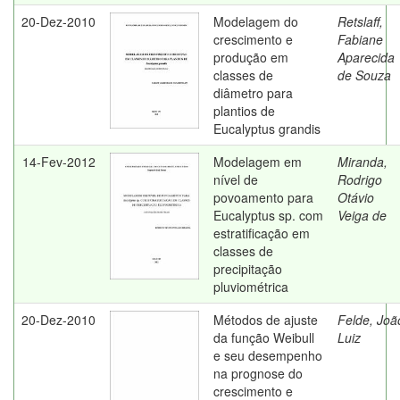
20-Dez-2010
Modelagem do
Retslaff,
crescimento e
Fabiane
produção em
Aparecida
classes de
de Souza
diâmetro para
plantios de
Eucalyptus grandis
14-Fev-2012
Modelagem em
Miranda,
nível de
Rodrigo
povoamento para
Otávio
Eucalyptus sp. com
Veiga de
estratificação em
classes de
precipitação
pluviométrica
20-Dez-2010
Métodos de ajuste
Felde, Joã
da função Weibull
Luiz
e seu desempenho
na prognose do
crescimento e