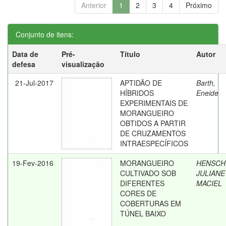
Anterior
1
2
3
4
Próximo
Conjunto de itens:
Data de
Pré-
Título
Autor
defesa
visualização
21-Jul-2017
APTIDÃO DE
Barth,
HÍBRIDOS
Eneide
EXPERIMENTAIS DE
MORANGUEIRO
OBTIDOS A PARTIR
DE CRUZAMENTOS
INTRAESPECÍFICOS
19-Fev-2016
MORANGUEIRO
HENSCH
CULTIVADO SOB
JULIANE
DIFERENTES
MACIEL
CORES DE
COBERTURAS EM
TÚNEL BAIXO