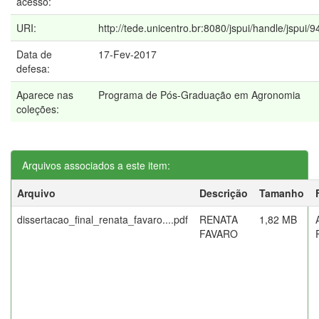
acesso:
URI:
http://tede.unicentro.br:8080/jspui/handle/jspui/9
Data de
17-Fev-2017
defesa:
Aparece nas
Programa de Pós-Graduação em Agronomia
coleções:
Arquivos associados a este item:
Arquivo
Descrição
Tamanho
dissertacao_final_renata_favaro....pdf
RENATA
1,82 MB
FAVARO