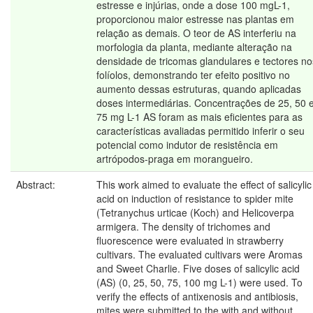
estresse e injúrias, onde a dose 100 mgL-1,
proporcionou maior estresse nas plantas em
relação as demais. O teor de AS interferiu na
morfologia da planta, mediante alteração na
densidade de tricomas glandulares e tectores no
folíolos, demonstrando ter efeito positivo no
aumento dessas estruturas, quando aplicadas
doses intermediárias. Concentrações de 25, 50 
75 mg L-1 AS foram as mais eficientes para as
características avaliadas permitido inferir o seu
potencial como indutor de resistência em
artrópodos-praga em morangueiro.
Abstract:
This work aimed to evaluate the effect of salicylic
acid on induction of resistance to spider mite
(Tetranychus urticae (Koch) and Helicoverpa
armigera. The density of trichomes and
fluorescence were evaluated in strawberry
cultivars. The evaluated cultivars were Aromas
and Sweet Charlie. Five doses of salicylic acid
(AS) (0, 25, 50, 75, 100 mg L-1) were used. To
verify the effects of antixenosis and antibiosis,
mites were submitted to the with and without