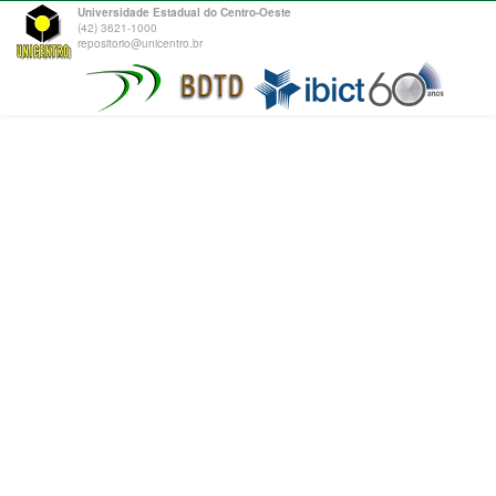
Universidade Estadual do Centro-Oeste
(42) 3621-1000
repositorio@unicentro.br