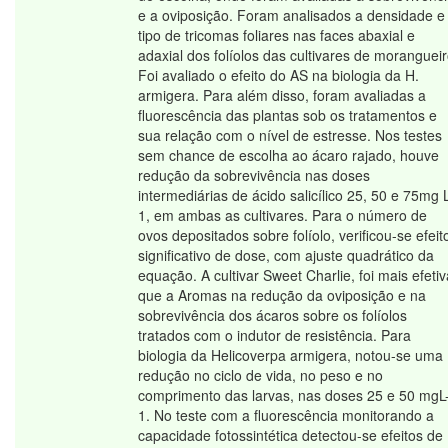
e a oviposição. Foram analisados a densidade e
tipo de tricomas foliares nas faces abaxial e
adaxial dos folíolos das cultivares de morangueir
Foi avaliado o efeito do AS na biologia da H.
armigera. Para além disso, foram avaliadas a
fluorescência das plantas sob os tratamentos e
sua relação com o nível de estresse. Nos testes
sem chance de escolha ao ácaro rajado, houve
redução da sobrevivência nas doses
intermediárias de ácido salicílico 25, 50 e 75mg L
1, em ambas as cultivares. Para o número de
ovos depositados sobre folíolo, verificou-se efeit
significativo de dose, com ajuste quadrático da
equação. A cultivar Sweet Charlie, foi mais efetiv
que a Aromas na redução da oviposição e na
sobrevivência dos ácaros sobre os folíolos
tratados com o indutor de resistência. Para
biologia da Helicoverpa armigera, notou-se uma
redução no ciclo de vida, no peso e no
comprimento das larvas, nas doses 25 e 50 mgL
1. No teste com a fluorescência monitorando a
capacidade fotossintética detectou-se efeitos de