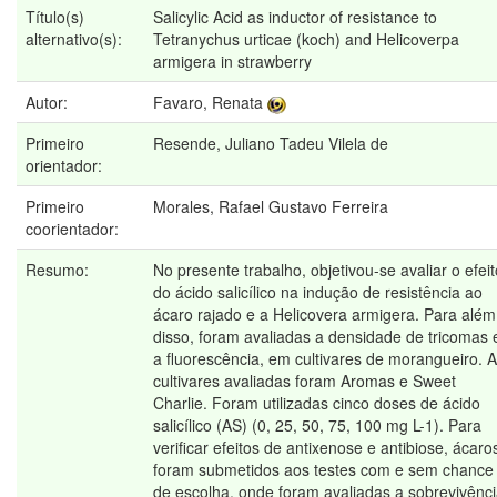
Título(s)
Salicylic Acid as inductor of resistance to
alternativo(s):
Tetranychus urticae (koch) and Helicoverpa
armigera in strawberry
Autor:
Favaro, Renata
Primeiro
Resende, Juliano Tadeu Vilela de
orientador:
Primeiro
Morales, Rafael Gustavo Ferreira
coorientador:
Resumo:
No presente trabalho, objetivou-se avaliar o efeit
do ácido salicílico na indução de resistência ao
ácaro rajado e a Helicovera armigera. Para além
disso, foram avaliadas a densidade de tricomas 
a fluorescência, em cultivares de morangueiro. 
cultivares avaliadas foram Aromas e Sweet
Charlie. Foram utilizadas cinco doses de ácido
salicílico (AS) (0, 25, 50, 75, 100 mg L-1). Para
verificar efeitos de antixenose e antibiose, ácaro
foram submetidos aos testes com e sem chance
de escolha, onde foram avaliadas a sobrevivênc