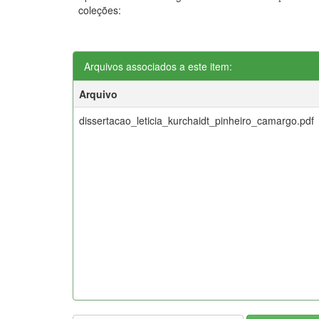
coleções:
Arquivos associados a este item:
Arquivo
dissertacao_leticia_kurchaidt_pinheiro_camargo.pdf