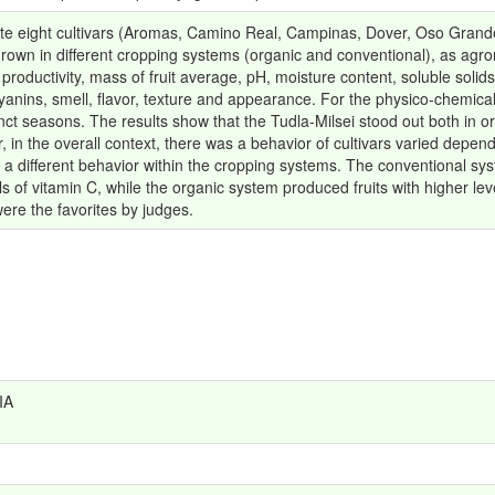
ate eight cultivars (Aromas, Camino Real, Campinas, Dover, Oso Grand
rown in different cropping systems (organic and conventional), as agro
roductivity, mass of fruit average, pH, moisture content, soluble solids (S
yanins, smell, flavor, texture and appearance. For the physico-chemical
nct seasons. The results show that the Tudla-Milsei stood out both in or
 in the overall context, there was a behavior of cultivars varied depe
o a different behavior within the cropping systems. The conventional syst
ls of vitamin C, while the organic system produced fruits with higher leve
were the favorites by judges.
IA