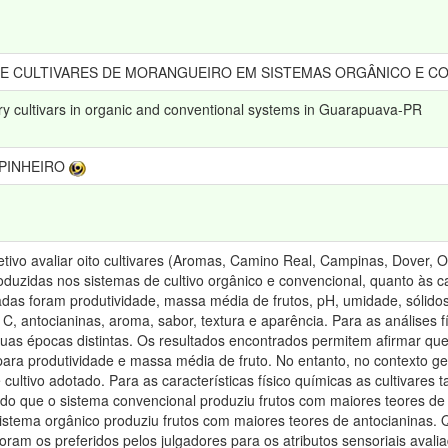
DE CULTIVARES DE MORANGUEIRO EM SISTEMAS ORGÂNICO E C
erry cultivars in organic and conventional systems in Guarapuava-PR
PINHEIRO
etivo avaliar oito cultivares (Aromas, Camino Real, Campinas, Dover, 
uzidas nos sistemas de cultivo orgânico e convencional, quanto às ca
iadas foram produtividade, massa média de frutos, pH, umidade, sólidos 
 C, antocianinas, aroma, sabor, textura e aparência. Para as análises f
 duas épocas distintas. Os resultados encontrados permitem afirmar que 
para produtividade e massa média de fruto. No entanto, no contexto g
 cultivo adotado. Para as características físico químicas as cultivar
ndo que o sistema convencional produziu frutos com maiores teores de
istema orgânico produziu frutos com maiores teores de antocianinas. Q
oram os preferidos pelos julgadores para os atributos sensoriais avali