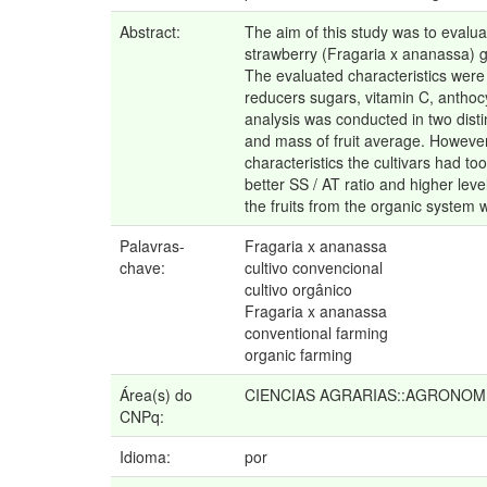
Abstract:
The aim of this study was to evalu
strawberry (Fragaria x ananassa) g
The evaluated characteristics were p
reducers sugars, vitamin C, anthoc
analysis was conducted in two disti
and mass of fruit average. However,
characteristics the cultivars had to
better SS / AT ratio and higher leve
the fruits from the organic system 
Palavras-
Fragaria x ananassa
chave:
cultivo convencional
cultivo orgânico
Fragaria x ananassa
conventional farming
organic farming
Área(s) do
CIENCIAS AGRARIAS::AGRONOM
CNPq:
Idioma:
por