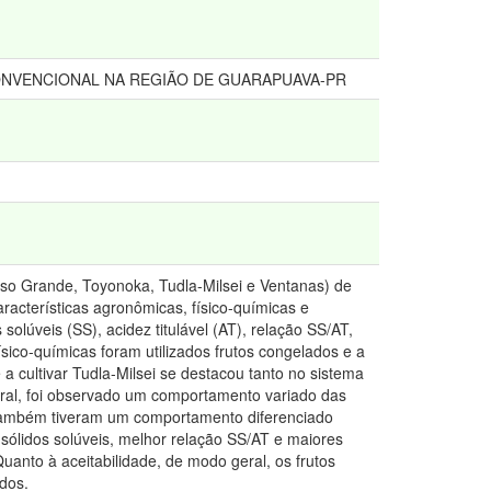
ONVENCIONAL NA REGIÃO DE GUARAPUAVA-PR
Oso Grande, Toyonoka, Tudla-Milsei e Ventanas) de
racterísticas agronômicas, físico-químicas e
solúveis (SS), acidez titulável (AT), relação SS/AT,
ísico-químicas foram utilizados frutos congelados e a
a cultivar Tudla-Milsei se destacou tanto no sistema
eral, foi observado um comportamento variado das
es também tiveram um comportamento diferenciado
 sólidos solúveis, melhor relação SS/AT e maiores
uanto à aceitabilidade, de modo geral, os frutos
ados.