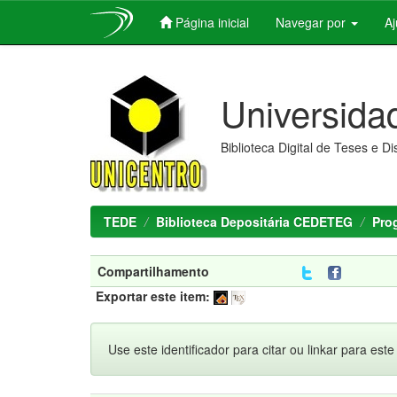
Página inicial
Navegar por
A
Skip
navigation
Universida
Biblioteca Digital de Teses e D
TEDE
Biblioteca Depositária CEDETEG
Pro
Compartilhamento
Exportar este item:
Use este identificador para citar ou linkar para este