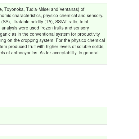
e, Toyonoka, Tudla-Milsei and Ventanas) of
nomic characteristics, physico-chemical and sensory.
S), titratable acidity (TA), SS/AT ratio, total
 analysis were used frozen fruits and sensory
ganic as in the conventional system for productivity
nding on the cropping system. For the physico chemical
em produced fruit with higher levels of soluble solids,
ls of anthocyanins. As for acceptability, in general,