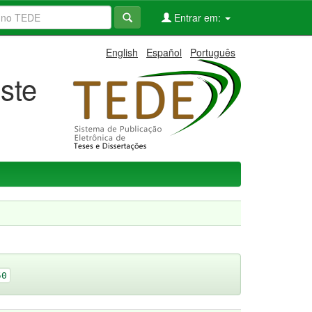
Entrar em:
English
Español
Português
ste
50