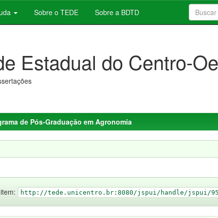
juda
Sobre o TEDE
Sobre a BDTD
de Estadual do Centro-Oe
issertações
grama de Pós-Graduação em Agronomia
 item:
http://tede.unicentro.br:8080/jspui/handle/jspui/9