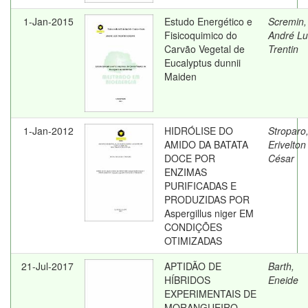
1-Jan-2015
Estudo Energético e
Scremin,
Fisicoquimico do
André Lu
Carvão Vegetal de
Trentin
Eucalyptus dunnii
Maiden
1-Jan-2012
HIDRÓLISE DO
Stroparo
AMIDO DA BATATA
Erivelton
DOCE POR
César
ENZIMAS
PURIFICADAS E
PRODUZIDAS POR
Aspergillus niger EM
CONDIÇÕES
OTIMIZADAS
21-Jul-2017
APTIDÃO DE
Barth,
HÍBRIDOS
Eneide
EXPERIMENTAIS DE
MORANGUEIRO