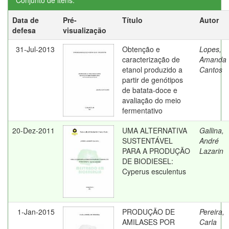
Conjunto de itens:
Data de
Pré-
Título
Autor
defesa
visualização
31-Jul-2013
Obtenção e
Lopes,
caracterização de
Amanda
etanol produzido a
Cantos
partir de genótipos
de batata-doce e
avaliação do meio
fermentativo
20-Dez-2011
UMA ALTERNATIVA
Gallina,
SUSTENTÁVEL
André
PARA A PRODUÇÃO
Lazarin
DE BIODIESEL:
Cyperus esculentus
1-Jan-2015
PRODUÇÃO DE
Pereira,
AMILASES POR
Carla