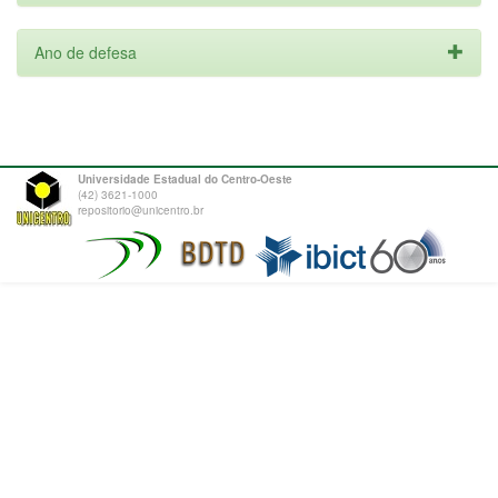
Ano de defesa
Universidade Estadual do Centro-Oeste
(42) 3621-1000
repositorio@unicentro.br