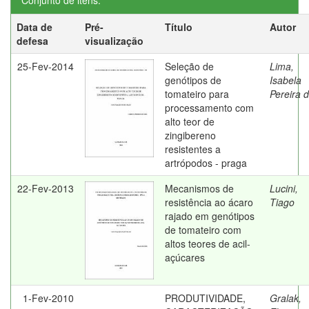
Conjunto de itens:
Data de
Pré-
Título
Autor
defesa
visualização
25-Fev-2014
Seleção de
Lima,
genótipos de
Isabela
tomateiro para
Pereira 
processamento com
alto teor de
zingibereno
resistentes a
artrópodos - praga
22-Fev-2013
Mecanismos de
Lucini,
resistência ao ácaro
Tiago
rajado em genótipos
de tomateiro com
altos teores de acil-
açúcares
1-Fev-2010
PRODUTIVIDADE,
Gralak,