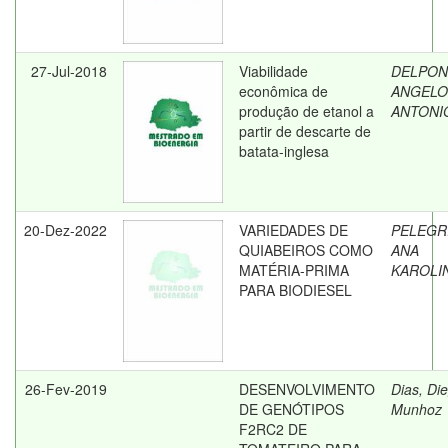
27-Jul-2018
Viabilidade
DELPON
econômica de
ANGELO
produção de etanol a
ANTONI
partir de descarte de
batata-inglesa
20-Dez-2022
VARIEDADES DE
PELEGRI
QUIABEIROS COMO
ANA
MATÉRIA-PRIMA
KAROLI
PARA BIODIESEL
26-Fev-2019
DESENVOLVIMENTO
Dias, Di
DE GENÓTIPOS
Munhoz
F2RC2 DE