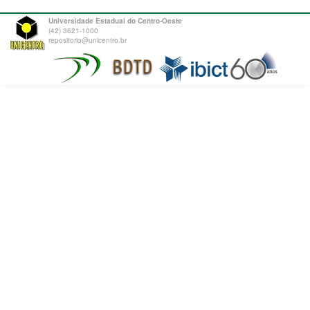
Universidade Estadual do Centro-Oeste
(42) 3621-1000
repositorio@unicentro.br