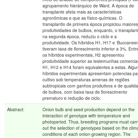
agrupamento hierárquico de Ward. A época de
transplante afeta mais as características
agronômicas e que as físico-químicas. O
transplantio de primeira época propiciou maiores
produtividades de bulbos, enquanto, o transplan
na segunda época, reduziu o ciclo e a
produtividade. Os híbridos H1, H17 e ‘Buccaneer
tiveram taxa de florescimento inferior a 3%. Entr
os híbridos experimentais, H2 apresentou
produtividade superior as testemunhas comercia
H1, H12 e H14 foram equivalentes a estas. Algu
híbridos experimentais apresentam potencias pa
cultivo sob temperaturas amenas de regiões
subtropicais com ganhos produtivos e de qualid
de bulbos, com baixa taxa de florescimento
prematuro e redução de ciclo.
Abstract:
Onion bulb and seed production depend on the
interaction of genotype with temperature and
photoperiod. Thus, breeding programs must carr
out the selection of genotypes based on the clima
conditions of each onion-growing region. The