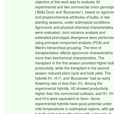
objective of this work was to evaluate 39
experimental and two commercial onion genotyp
(‘Bella Dura’ and ‘Buccaneer’), based on agrono
and physicochemical attributes of bulbs, in two
planting seasons, under subtropical conditions.
Agronomic and physical-chemical characteristics
were evaluated. Joint variance analysis and
estimated phenotypic divergence were performe
using principal component analysis (PCA) and
Ward's hierarchical grouping. The time of
transplantation affects agronomic characteristics
more than biochemical characteristics. The
transplant in the first season provided higher bul
productivity, while the transplant in the second
season reduced plant cycle and bulb yield. The
hybrids H1, H17, and 'Buccaneer' had an early
flowering rate of less than 3%. Among the
experimental hybrids, H2 showed productivity
higher than the commercial cultivars, and H1, H1
and H14 were equivalent to them. Some
experimental hybrids have good potential under
mild temperatures in subtropical regions, with ga
in bulb yield and quality along with a low rate of