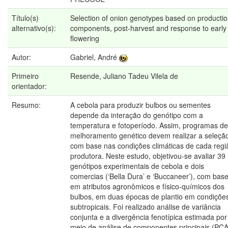
Título(s)
Selection of onion genotypes based on producti
alternativo(s):
components, post-harvest and response to early
flowering
Autor:
Gabriel, André
Primeiro
Resende, Juliano Tadeu Vilela de
orientador:
Resumo:
A cebola para produzir bulbos ou sementes
depende da interação do genótipo com a
temperatura e fotoperíodo. Assim, programas de
melhoramento genético devem realizar a seleçã
com base nas condições climáticas de cada regi
produtora. Neste estudo, objetivou-se avaliar 39
genótipos experimentais de cebola e dois
comercias (‘Bella Dura’ e ‘Buccaneer’), com bas
em atributos agronômicos e físico-químicos dos
bulbos, em duas épocas de plantio em condiçõe
subtropicais. Foi realizado análise de variância
conjunta e a divergência fenotípica estimada por
meio de análise de componentes principais (PCA