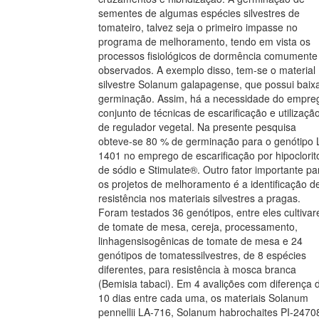
sementes de algumas espécies silvestres de
tomateiro, talvez seja o primeiro impasse no
programa de melhoramento, tendo em vista os
processos fisiológicos de dormência comumente
observados. A exemplo disso, tem-se o material
silvestre Solanum galapagense, que possui baix
germinação. Assim, há a necessidade do empre
conjunto de técnicas de escarificação e utilizaçã
de regulador vegetal. Na presente pesquisa
obteve-se 80 % de germinação para o genótipo 
1401 no emprego de escarificação por hipoclorit
de sódio e Stimulate®. Outro fator importante pa
os projetos de melhoramento é a identificação d
resistência nos materiais silvestres a pragas.
Foram testados 36 genótipos, entre eles cultivar
de tomate de mesa, cereja, processamento,
linhagensisogênicas de tomate de mesa e 24
genótipos de tomatessilvestres, de 8 espécies
diferentes, para resistência à mosca branca
(Bemisia tabaci). Em 4 avalições com diferença 
10 dias entre cada uma, os materiais Solanum
pennellii LA-716, Solanum habrochaites PI-2470