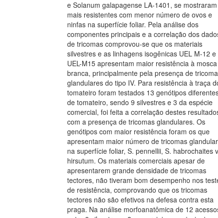
e Solanum galapagense LA-1401, se mostraram
mais resistentes com menor número de ovos e
ninfas na superfície foliar. Pela análise dos
componentes principais e a correlação dos dado
de tricomas comprovou-se que os materiais
silvestres e as linhagens isogênicas UEL M-12 e
UEL-M15 apresentam maior resistência à mosca
branca, principalmente pela presença de tricom
glandulares do tipo IV. Para resistência à traça d
tomateiro foram testados 13 genótipos diferente
de tomateiro, sendo 9 silvestres e 3 da espécie
comercial, foi feita a correlação destes resultado
com a presença de tricomas glandulares. Os
genótipos com maior resistência foram os que
apresentam maior número de tricomas glandula
na superfície foliar, S. pennellii, S. habrochaites v
hirsutum. Os materiais comerciais apesar de
apresentarem grande densidade de tricomas
tectores, não tiveram bom desempenho nos test
de resistência, comprovando que os tricomas
tectores não são efetivos na defesa contra esta
praga. Na análise morfoanatômica de 12 acesso