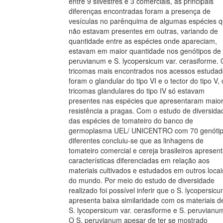
entre 9 silvestres e 3 comerciais, as principais
diferenças encontradas foram a presença de
vesículas no parênquima de algumas espécies 
não estavam presentes em outras, variando de
quantidade entre as espécies onde apareciam,
estavam em maior quantidade nos genótipos de 
peruvianum e S. lycopersicum var. cerasiforme. 
tricomas mais encontrados nos acessos estuda
foram o glandular do tipo VI e o tector do tipo V, 
tricomas glandulares do tipo IV só estavam
presentes nas espécies que apresentaram maio
resistência a pragas. Com o estudo de diversida
das espécies de tomateiro do banco de
germoplasma UEL/ UNICENTRO com 70 genóti
diferentes concluiu-se que as linhagens de
tomateiro comercial e cereja brasileiros apresen
características diferenciadas em relação aos
materiais cultivados e estudados em outros locai
do mundo. Por meio do estudo de diversidade
realizado foi possível inferir que o S. lycopersic
apresenta baixa similaridade com os materiais d
S. lycopersicum var. cerasiforme e S. peruvianu
O S. peruvianum apesar de ter se mostrado