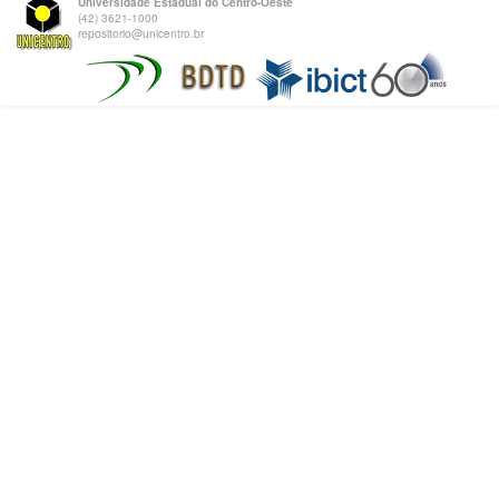
Universidade Estadual do Centro-Oeste
(42) 3621-1000
repositorio@unicentro.br