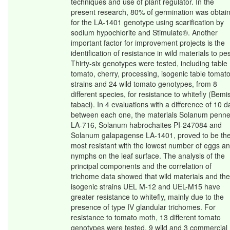
techniques and use of plant regulator. In the
present research, 80% of germination was obtai
for the LA-1401 genotype using scarification by
sodium hypochlorite and Stimulate®. Another
important factor for improvement projects is the
identification of resistance in wild materials to pes
Thirty-six genotypes were tested, including table
tomato, cherry, processing, isogenic table tomat
strains and 24 wild tomato genotypes, from 8
different species, for resistance to whitefly (Bemi
tabaci). In 4 evaluations with a difference of 10 d
between each one, the materials Solanum pennell
LA-716, Solanum habrochaites PI-247084 and
Solanum galapagense LA-1401, proved to be th
most resistant with the lowest number of eggs a
nymphs on the leaf surface. The analysis of the
principal components and the correlation of
trichome data showed that wild materials and the
isogenic strains UEL M-12 and UEL-M15 have
greater resistance to whitefly, mainly due to the
presence of type IV glandular trichomes. For
resistance to tomato moth, 13 different tomato
genotypes were tested, 9 wild and 3 commercial