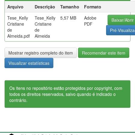
Arquivo
Descrição
Tamanho
Formato
Tese_Kelly
Tese_Kelly
5,57 MB
Adobe
Baixar/Abrir
Cristiane
Cristiane
PDF
de
de
Pré-Visualiza
Almeida.pdf
Almeida
Mostrar registro completo do item
Recomendar este item
Visualizar estatísticas
Os itens no repositório estão protegidos por copyright, com
todos os direitos reservados, salvo quando é indicado o
contrário.