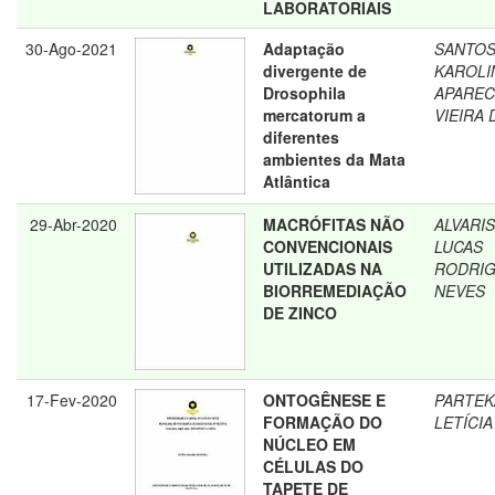
LABORATORIAIS
30-Ago-2021
Adaptação
SANTOS
divergente de
KAROLI
Drosophila
APAREC
mercatorum a
VIEIRA
diferentes
ambientes da Mata
Atlântica
29-Abr-2020
MACRÓFITAS NÃO
ALVARIS
CONVENCIONAIS
LUCAS
UTILIZADAS NA
RODRI
BIORREMEDIAÇÃO
NEVES
DE ZINCO
17-Fev-2020
ONTOGÊNESE E
PARTEK
FORMAÇÃO DO
LETÍCIA
NÚCLEO EM
CÉLULAS DO
TAPETE DE