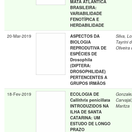
MATA ATLÂNTICA
BRASILEIRA:
VARIABILIDADE
FENOTÍPICA E
HERDABILIDADE
20-Mar-2019
ASPECTOS DA
Silva, L
BIOLOGIA
Tayrini 
REPRODUTIVA DE
Oliveira
ESPÉCIES DE
Drosophila
(DIPTERA:
DROSOPHILIDAE)
PERTENCENTES A
GRUPOS IRMÃOS
18-Fev-2019
ECOLOGIA DE
Gonzale
Callithrix penicillata
Carvajal,
INTRODUZIDOS NA
Maritza
ILHA DE SANTA
CATARINA: UM
ESTUDO DE LONGO
PRAZO