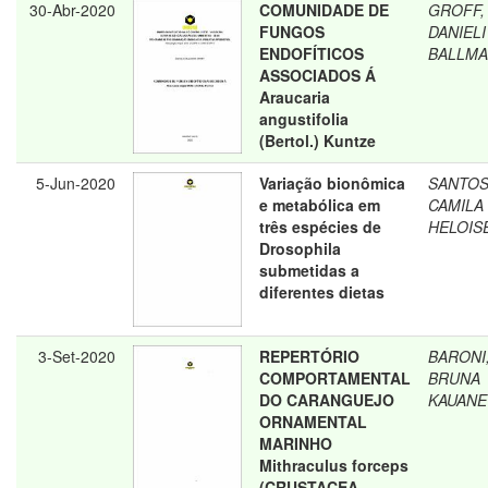
30-Abr-2020
COMUNIDADE DE
GROFF,
FUNGOS
DANIELI
ENDOFÍTICOS
BALLM
ASSOCIADOS Á
Araucaria
angustifolia
(Bertol.) Kuntze
5-Jun-2020
Variação bionômica
SANTOS
e metabólica em
CAMILA
três espécies de
HELOIS
Drosophila
submetidas a
diferentes dietas
3-Set-2020
REPERTÓRIO
BARONI
COMPORTAMENTAL
BRUNA
DO CARANGUEJO
KAUANE
ORNAMENTAL
MARINHO
Mithraculus forceps
(CRUSTACEA,