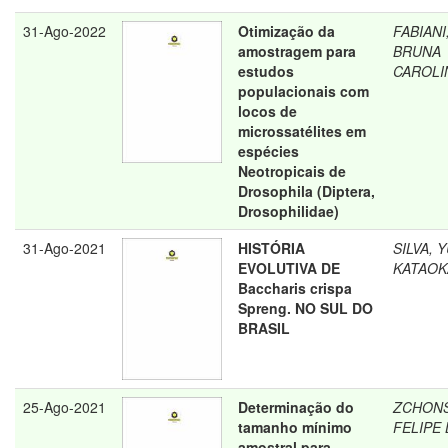
31-Ago-2022
Otimização da
FABIANI
amostragem para
BRUNA
estudos
CAROLI
populacionais com
locos de
microssatélites em
espécies
Neotropicais de
Drosophila (Diptera,
Drosophilidae)
31-Ago-2021
HISTÓRIA
SILVA, 
EVOLUTIVA DE
KATAOK
Baccharis crispa
Spreng. NO SUL DO
BRASIL
25-Ago-2021
Determinação do
ZCHONS
tamanho mínimo
FELIPE 
amostral para