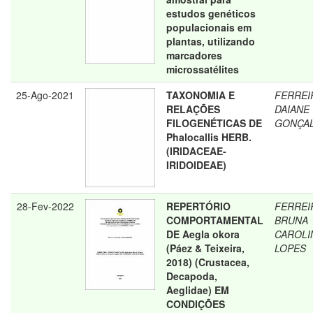
estudos genéticos
populacionais em
plantas, utilizando
marcadores
microssatélites
25-Ago-2021
TAXONOMIA E
FERREI
RELAÇÕES
DAIANE
FILOGENÉTICAS DE
GONÇA
Phalocallis HERB.
(IRIDACEAE-
IRIDOIDEAE)
28-Fev-2022
REPERTÓRIO
FERREI
COMPORTAMENTAL
BRUNA
DE Aegla okora
CAROLI
(Páez & Teixeira,
LOPES
2018) (Crustacea,
Decapoda,
Aeglidae) EM
CONDIÇÕES