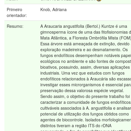
Primeiro
Knob, Adriana
orientador:
Resumo:
A Araucaria angustifolia (Bertol.) Kuntze é uma
gimnosperma ícone de uma das fitofisionomias 
Mata Atlântica, a Floresta Ombrófila Mista (FOM)
Essa árvore está ameaçada de extinção, devido
exploração madeireira e ao desmatamento. Os
fungos endofíticos desempenham notáveis pape
ecológicos no ambiente e são fontes de compos
bioativos, possuindo, assim, diversas aplicações
industriais. Uma vez que estudos com fungos
endofíticos relacionados à Araucária são escass
investigar esses microrganismos é essencial par
preservação dessa valorosa espécie vegetal.
Sendo assim, o objetivo do presente trabalho foi
caracterizar a comunidade de fungos endofíticos
cultiváveis associados à A. angustifolia e analisa
potencial de utilização dos fungos obtidos como
agentes de biocontrole. Isolados morfologicame
distintos tiveram a região ITS do rDNA