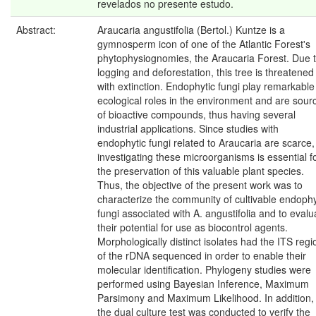
revelados no presente estudo.
Abstract:
Araucaria angustifolia (Bertol.) Kuntze is a
gymnosperm icon of one of the Atlantic Forest's
phytophysiognomies, the Araucaria Forest. Due 
logging and deforestation, this tree is threatened
with extinction. Endophytic fungi play remarkable
ecological roles in the environment and are sour
of bioactive compounds, thus having several
industrial applications. Since studies with
endophytic fungi related to Araucaria are scarce,
investigating these microorganisms is essential f
the preservation of this valuable plant species.
Thus, the objective of the present work was to
characterize the community of cultivable endophy
fungi associated with A. angustifolia and to evalu
their potential for use as biocontrol agents.
Morphologically distinct isolates had the ITS regi
of the rDNA sequenced in order to enable their
molecular identification. Phylogeny studies were
performed using Bayesian Inference, Maximum
Parsimony and Maximum Likelihood. In addition,
the dual culture test was conducted to verify the