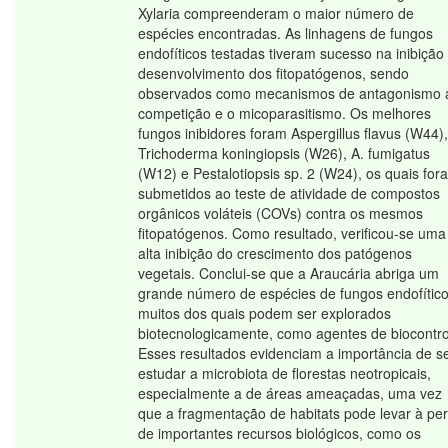
Xylaria compreenderam o maior número de
espécies encontradas. As linhagens de fungos
endofíticos testadas tiveram sucesso na inibição
desenvolvimento dos fitopatógenos, sendo
observados como mecanismos de antagonismo 
competição e o micoparasitismo. Os melhores
fungos inibidores foram Aspergillus flavus (W44),
Trichoderma koningiopsis (W26), A. fumigatus
(W12) e Pestalotiopsis sp. 2 (W24), os quais for
submetidos ao teste de atividade de compostos
orgânicos voláteis (COVs) contra os mesmos
fitopatógenos. Como resultado, verificou-se uma
alta inibição do crescimento dos patógenos
vegetais. Conclui-se que a Araucária abriga um
grande número de espécies de fungos endofítico
muitos dos quais podem ser explorados
biotecnologicamente, como agentes de biocontro
Esses resultados evidenciam a importância de s
estudar a microbiota de florestas neotropicais,
especialmente a de áreas ameaçadas, uma vez
que a fragmentação de habitats pode levar à pe
de importantes recursos biológicos, como os