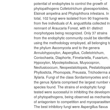
potential of endophytes to control the growth of
phytopathogens Colletotrichum gloeosporioides,
Elsinoë ampelina and Phytophthora infestans. In
total, 102 fungi were isolated from 90 fragments
from five individuals of A. angustifolia collected in
remnant of Araucaria Forest, with 61 distinct
morphotypes being recognized. Only 37 strains
from the endophytic community could be identifi
using the methodology employed, all belonging t
the phylum Ascomycota and to the genera
Annulohypoxylon, Aspergillus, Colletotrichum,
Coniochaeta, Diaphorte, Fimetariella, Fusarium,
Hypoxylon, Mycoleptodiscus, Muyocopron,
Neofusicoccum, Neopestalotiopsis, Pestalotiopsis
Phyllosticta, Phomopsis, Preussia, Trichoderma 
Xylaria. Fungi of the class Sordariomycetes and 
the genus Xylaria comprised the largest number 
species found. The strains of endophytic fungi
tested were successful in inhibiting the develop
of phytopathogens, being observed as mechani
of antagonism to competition and mycoparasitis
The best inhibitory fungi were Aspergillus flavus