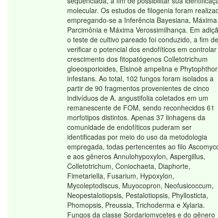
sequenciada, a fim de possibilitar sua identificaç
molecular. Os estudos de filogenia foram realiza
empregando-se a Inferência Bayesiana, Máxima
Parcimônia e Máxima Verossimilhança. Em adiçã
o teste de cultivo pareado foi conduzido, a fim d
verificar o potencial dos endofíticos em controlar
crescimento dos fitopatógenos Colletotrichum
gloeosporioides, Elsinoë ampelina e Phytophtho
infestans. Ao total, 102 fungos foram isolados a
partir de 90 fragmentos provenientes de cinco
indivíduos de A. angustifolia coletados em um
remanescente de FOM, sendo reconhecidos 61
morfotipos distintos. Apenas 37 linhagens da
comunidade de endofíticos puderam ser
identificadas por meio do uso da metodologia
empregada, todas pertencentes ao filo Ascomyc
e aos gêneros Annulohypoxylon, Aspergillus,
Colletotrichum, Coniochaeta, Diaphorte,
Fimetariella, Fusarium, Hypoxylon,
Mycoleptodiscus, Muyocopron, Neofusicoccum,
Neopestalotiopsis, Pestalotiopsis, Phyllosticta,
Phomopsis, Preussia, Trichoderma e Xylaria.
Fungos da classe Sordariomycetes e do gênero