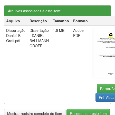
Arquivos associados a este item:
Arquivo
Descrição
Tamanho
Formato
Dissertação
Dissertação
1,5 MB
Adobe
Danieli B
- DANIELI
PDF
Groff.pdf
BALLMANN
GROFF
Baixar/Ab
Pré-Visual
Mostrar registro completo do item
Recomendar este item