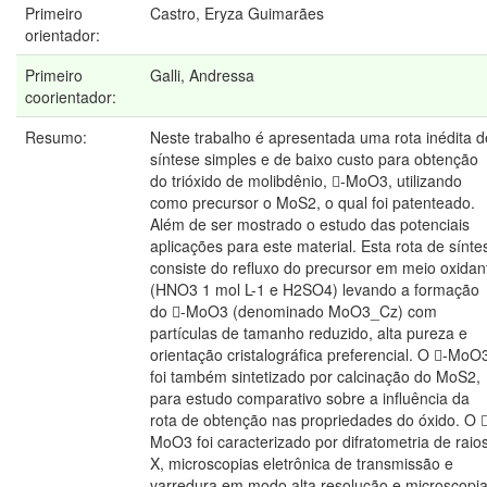
Primeiro
Castro, Eryza Guimarães
orientador:
Primeiro
Galli, Andressa
coorientador:
Resumo:
Neste trabalho é apresentada uma rota inédita d
síntese simples e de baixo custo para obtenção
do trióxido de molibdênio, -MoO3, utilizando
como precursor o MoS2, o qual foi patenteado.
Além de ser mostrado o estudo das potenciais
aplicações para este material. Esta rota de sínte
consiste do refluxo do precursor em meio oxidan
(HNO3 1 mol L-1 e H2SO4) levando a formação
do -MoO3 (denominado MoO3_Cz) com
partículas de tamanho reduzido, alta pureza e
orientação cristalográfica preferencial. O -MoO
foi também sintetizado por calcinação do MoS2,
para estudo comparativo sobre a influência da
rota de obtenção nas propriedades do óxido. O 
MoO3 foi caracterizado por difratometria de raio
X, microscopias eletrônica de transmissão e
varredura em modo alta resolução e microscopi