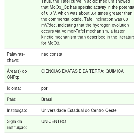
Thus, the Tafel curve in acidic medium showed
that MoO3_Cz has specific activity in the potentia
of 0.0 V, which was about 3.4 times greater than
the commercial oxide. Tafel inclination was 68
mV/dec, indicating that the hydrogen evolution
occurs via Volmer-Tafel mechanism, a faster
kinetic mechanism than described in the literatur
for MoO3.
Palavras-
não consta
chave:
Área(s) do
CIENCIAS EXATAS E DA TERRA::QUIMICA
CNPq:
Idioma:
por
País:
Brasil
Instituição:
Universidade Estadual do Centro-Oeste
Sigla da
UNICENTRO
instituição: