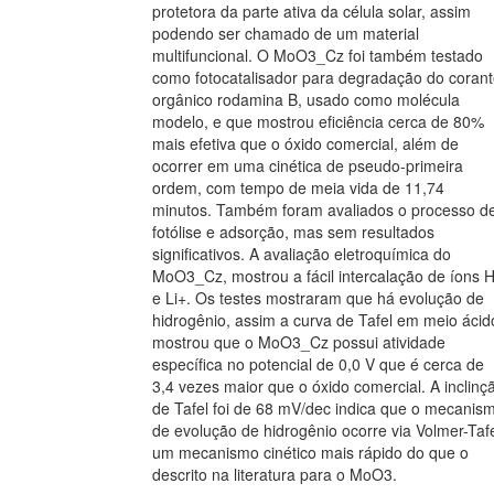
protetora da parte ativa da célula solar, assim
podendo ser chamado de um material
multifuncional. O MoO3_Cz foi também testado
como fotocatalisador para degradação do coran
orgânico rodamina B, usado como molécula
modelo, e que mostrou eficiência cerca de 80%
mais efetiva que o óxido comercial, além de
ocorrer em uma cinética de pseudo-primeira
ordem, com tempo de meia vida de 11,74
minutos. Também foram avaliados o processo d
fotólise e adsorção, mas sem resultados
significativos. A avaliação eletroquímica do
MoO3_Cz, mostrou a fácil intercalação de íons 
e Li+. Os testes mostraram que há evolução de
hidrogênio, assim a curva de Tafel em meio ácid
mostrou que o MoO3_Cz possui atividade
específica no potencial de 0,0 V que é cerca de
3,4 vezes maior que o óxido comercial. A inclinç
de Tafel foi de 68 mV/dec indica que o mecanis
de evolução de hidrogênio ocorre via Volmer-Tafe
um mecanismo cinético mais rápido do que o
descrito na literatura para o MoO3.