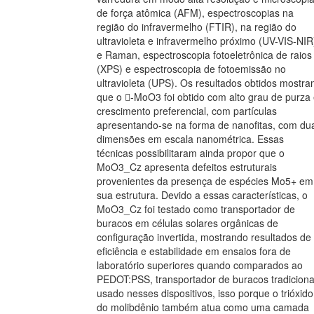
de força atômica (AFM), espectroscopias na
região do infravermelho (FTIR), na região do
ultravioleta e infravermelho próximo (UV-VIS-NIR
e Raman, espectroscopia fotoeletrônica de raios
(XPS) e espectroscopia de fotoemissão no
ultravioleta (UPS). Os resultados obtidos mostr
que o -MoO3 foi obtido com alto grau de purza
crescimento preferencial, com partículas
apresentando-se na forma de nanofitas, com du
dimensões em escala nanométrica. Essas
técnicas possibilitaram ainda propor que o
MoO3_Cz apresenta defeitos estruturais
provenientes da presença de espécies Mo5+ em
sua estrutura. Devido a essas características, o
MoO3_Cz foi testado como transportador de
buracos em células solares orgânicas de
configuração invertida, mostrando resultados de
eficiência e estabilidade em ensaios fora de
laboratório superiores quando comparados ao
PEDOT:PSS, transportador de buracos tradiciona
usado nesses dispositivos, isso porque o trióxido
do molibdênio também atua como uma camada