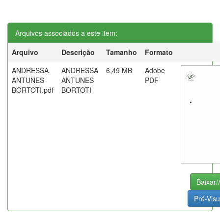
Arquivos associados a este item:
Arquivo
Descrição
Tamanho
Formato
ANDRESSA
ANDRESSA
6,49 MB
Adobe
ANTUNES
ANTUNES
PDF
BORTOTI.pdf
BORTOTI
Baixar/
Pré-Visu