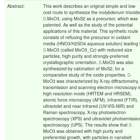
Abstract:
This work describes an original simple and low-
cost route to synthesize the molybdenum trioxide
-MoO3, using MoS2 as a precursor, which was
patented. As well as the study of the potential
applications of this material. This synthetic route
consists of refluxing the precursor in oxidant
media (HNO3/H2SO4 aqueous solution) leading 
-MoO3 (called MoO3_Cz) with reduced size
particles, high purity and strongly-preferred
crystallographic orientation. -MoO3 was also
synthesized by calcination of MoS2, for a
comparative study of the oxide properties. -
MoO3 was characterized by X-ray diffractometry,
transmission and scanning electron microscopy i
high-resolution mode (HRTEM and HRSEM),
atomic force microscopy (AFM), infrared (FTIR),
ultraviolet and near infrared (UV-VIS-NIR) and
Raman spectroscopy, X-ray photoelectron
spectroscopy (XPS) and ultraviolet photoemissio
spectroscopy (UPS). The results show that -
MoO3 was obtained with high purity and
preferential growth, with particles in nanobelt