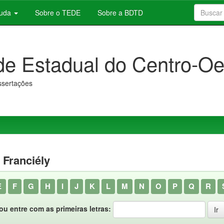
juda
Sobre o TEDE
Sobre a BDTD
de Estadual do Centro-Oe
issertações
 Franciély
E
F
G
H
I
J
K
L
M
N
O
P
Q
R
ou entre com as primeiras letras: