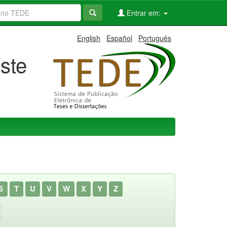
Entrar em:
English
Español
Português
ste
S
T
U
V
W
X
Y
Z