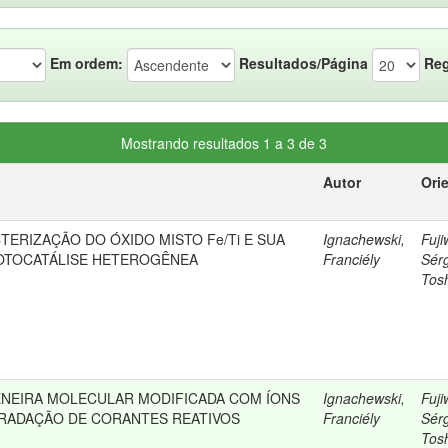
Em ordem:
Resultados/Página
Reg
Mostrando resultados 1 a 3 de 3
Autor
Ori
TERIZAÇÃO DO ÓXIDO MISTO Fe/Ti E SUA
Ignachewski,
Fuji
OTOCATÁLISE HETEROGÊNEA
Franciély
Sér
Tos
ENEIRA MOLECULAR MODIFICADA COM ÍONS
Ignachewski,
Fuji
RADAÇÃO DE CORANTES REATIVOS
Franciély
Sér
Tos