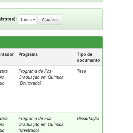
istro(s):
entador
Programa
Tipo de
documento
wara,
Programa de Pós-
Tese
gio
Graduação em Química
hio
(Doutorado)
wara,
Programa de Pós-
Dissertação
gio
Graduação em Química
hio
(Mestrado)