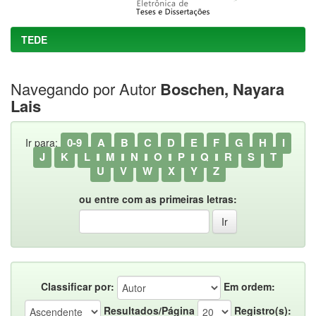
TEDE
Navegando por Autor
Boschen, Nayara
Lais
0-9
A
B
C
D
E
F
G
H
I
Ir para:
J
K
L
M
N
O
P
Q
R
S
T
U
V
W
X
Y
Z
ou entre com as primeiras letras:
Classificar por:
Em ordem:
Resultados/Página
Registro(s):