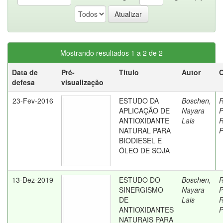
Mostrando resultados 1 a 2 de 2
Data de
Pré-
Título
Autor
O
defesa
visualização
23-Fev-2016
ESTUDO DA
Boschen,
R
APLICAÇÃO DE
Nayara
P
ANTIOXIDANTE
Lais
R
NATURAL PARA
P
BIODIESEL E
ÓLEO DE SOJA
13-Dez-2019
ESTUDO DO
Boschen,
R
SINERGISMO
Nayara
P
DE
Lais
R
ANTIOXIDANTES
P
NATURAIS PARA