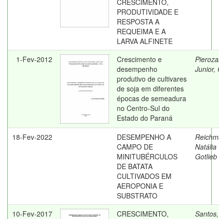
CRESCIMENTO,
PRODUTIVIDADE E
RESPOSTA A
REQUEIMA E A
LARVA ALFINETE
1-Fev-2012
Crescimento e
Pieroza
desempenho
Junior, 
produtivo de cultivares
de soja em diferentes
épocas de semeadura
no Centro-Sul do
Estado do Paraná
18-Fev-2022
DESEMPENHO A
Reichm
CAMPO DE
Natália
MINITUBÉRCULOS
Gotlieb
DE BATATA
CULTIVADOS EM
AEROPONIA E
SUBSTRATO
10-Fev-2017
CRESCIMENTO,
Santos,