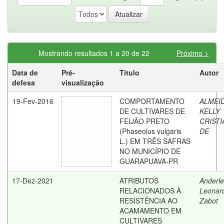
Mostrando resultados 1 a 20 de 22
Próximo >
Data de
Pré-
Título
Autor
defesa
visualização
19-Fev-2016
COMPORTAMENTO
ALMEID
DE CULTIVARES DE
KELLY
FEIJÃO PRETO
CRISTI
(Phaseolus vulgaris
DE
L.) EM TRÊS SAFRAS
NO MUNICÍPIO DE
GUARAPUAVA-PR
17-Dez-2021
ATRIBUTOS
Anderle
RELACIONADOS À
Leonar
RESISTÊNCIA AO
Zabot
ACAMAMENTO EM
CULTIVARES