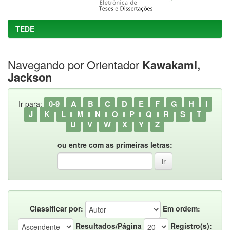
TEDE
Navegando por Orientador
Kawakami,
Jackson
0-9
A
B
C
D
E
F
G
H
I
Ir para:
J
K
L
M
N
O
P
Q
R
S
T
U
V
W
X
Y
Z
ou entre com as primeiras letras:
Classificar por:
Em ordem:
Resultados/Página
Registro(s):