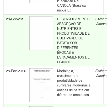
HÍBRIDOS DE
CANOLA (Brassica
napus L.)
28-Fev-2018
DESENVOLVIMENTO,
Eschem
ABSORÇÃO DE
Vlandin
NUTRIENTES E
PRODUTIVIDADE DE
CULTIVARES DE
BATATA SOB
DIFERENTES
ÉPOCAS E
ESPAÇAMENTOS DE
PLANTIO
28-Fev-2014
Morfologia,
Eschem
crescimento e
Vlandin
produtividade de
cultivares modernas e
antigas de batata em
diferentes ambientes