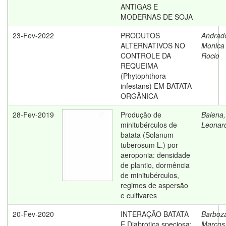
ANTIGAS E
MODERNAS DE SOJA
23-Fev-2022
PRODUTOS
Andrad
ALTERNATIVOS NO
Monica
CONTROLE DA
Rocio
REQUEIMA
(Phytophthora
infestans) EM BATATA
ORGÂNICA
28-Fev-2019
Produção de
Balena,
minitubérculos de
Leonar
batata (Solanum
tuberosum L.) por
aeroponia: densidade
de plantio, dormência
de minitubérculos,
regimes de aspersão
e cultivares
20-Fev-2020
INTERAÇÃO BATATA
Barboz
E Diabrotica speciosa:
Marcos