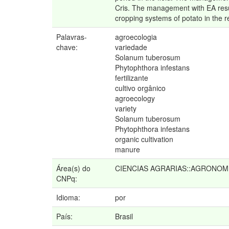
Cris. The management with EA result
cropping systems of potato in the r
Palavras-
agroecologia
chave:
variedade
Solanum tuberosum
Phytophthora infestans
fertilizante
cultivo orgânico
agroecology
variety
Solanum tuberosum
Phytophthora infestans
organic cultivation
manure
Área(s) do
CIENCIAS AGRARIAS::AGRONOM
CNPq:
Idioma:
por
País:
Brasil