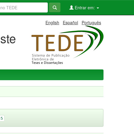
Entrar em:
English
Español
Português
ste
45