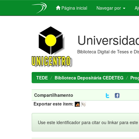
Página inicial
Navegar por
A
Skip
navigation
Universida
Biblioteca Digital de Teses e D
TEDE
Biblioteca Depositária CEDETEG
Pro
Compartilhamento
Exportar este item:
Use este identificador para citar ou linkar para este