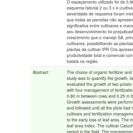
O espaçamento utilizado foi de 0,
esquema fatorial 2 ou 3 x 4 (culti
severidade de requeima foram ini
que todas as parcelas não apresent
significativa entre cultivares e m
seu desenvolvimento foi prejudica
crescimento que o manejo SA, prin
cultivares, possibilitando as pla
plantas da cultivar IPR Cris apr
produtividade total e comercial co
batata na região.
Abstract:
The choice of organic fertilizer and
study was to quantify the growth, la
evaluated the growth of two potato c
with four management of fertilizati
0.80 m between rows and 0.25 m betw
Growth assessments were performed 
and followed until all the plots had
cultivars and fertilization managem
to the early loss of leaf area. The
leaf area index. The cultivar Catuch
period in the field. The management