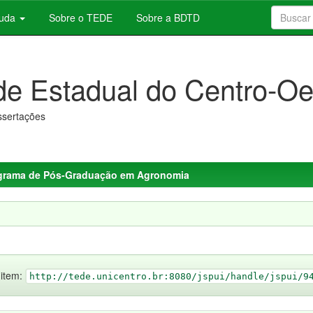
juda
Sobre o TEDE
Sobre a BDTD
de Estadual do Centro-Oe
issertações
grama de Pós-Graduação em Agronomia
 item:
http://tede.unicentro.br:8080/jspui/handle/jspui/9