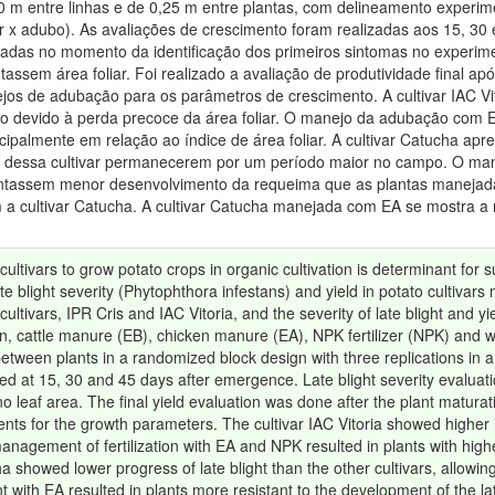
80 m entre linhas e de 0,25 m entre plantas, com delineamento experi
var x adubo). As avaliações de crescimento foram realizadas aos 15, 30
ciadas no momento da identificação dos primeiros sintomas no experi
assem área foliar. Foi realizado a avaliação de produtividade final a
anejos de adubação para os parâmetros de crescimento. A cultivar IAC Vi
do devido à perda precoce da área foliar. O manejo da adubação com
cipalmente em relação ao índice de área foliar. A cultivar Catucha a
ntas dessa cultivar permanecerem por um período maior no campo. O 
esentassem menor desenvolvimento da requeima que as plantas maneja
m a cultivar Catucha. A cultivar Catucha manejada com EA se mostra a
 cultivars to grow potato crops in organic cultivation is determinant for 
te blight severity (Phytophthora infestans) and yield in potato cultivars
ultivars, IPR Cris and IAC Vitoria, and the severity of late blight and yi
on, cattle manure (EB), chicken manure (EA), NPK fertilizer (NPK) and wi
een plants in a randomized block design with three replications in a fac
at 15, 30 and 45 days after emergence. Late blight severity evaluatio
 no leaf area. The final yield evaluation was done after the plant matura
ents for the growth parameters. The cultivar IAC Vitoria showed higher 
 management of fertilization with EA and NPK resulted in plants with hi
a showed lower progress of late blight than the other cultivars, allowing 
 with EA resulted in plants more resistant to the development of the la