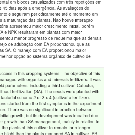
mental em blocos casualizados com três repetições em
 e 45 dias após a emergência. As avaliações de
mento e seguiram periodicamente até o momento em
pós a maturação das plantas. Não houve interação
tória apresentou maior crescimento inicial, porém
 EA e NPK resultaram em plantas com maior
presentou menor progresso de requeima que as demais
manejo de adubação com EA proporcionou que as
das SA. O manejo com EA proporcionou maior
 melhor opção ao sistema orgânico de cultivo de
success in this cropping systems. The objective of this
 managed with organics and minerals fertilizers. It was
eld parameters, including a third cultivar, Catucha,
thout fertilization (SA). The seeds were planted with
torial scheme 2 or 3 x 4 (cultivar x fertilizer).
ns started from the first symptoms in the experiment
tion. There was no significant interaction between
initial growth, but its development was impaired due
gher growth than SA management, mainly in relation to
the plants of this cultivar to remain for a longer
te blight than the plants managed SA in cultivar IPR