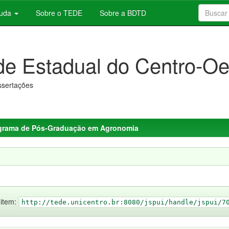
juda
Sobre o TEDE
Sobre a BDTD
de Estadual do Centro-Oe
issertações
grama de Pós-Graduação em Agronomia
 item:
http://tede.unicentro.br:8080/jspui/handle/jspui/7