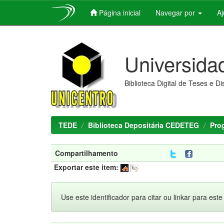
Página inicial
Navegar por
A
Skip
navigation
Universida
Biblioteca Digital de Teses e D
TEDE
Biblioteca Depositária CEDETEG
Pro
Compartilhamento
Exportar este item:
Use este identificador para citar ou linkar para este