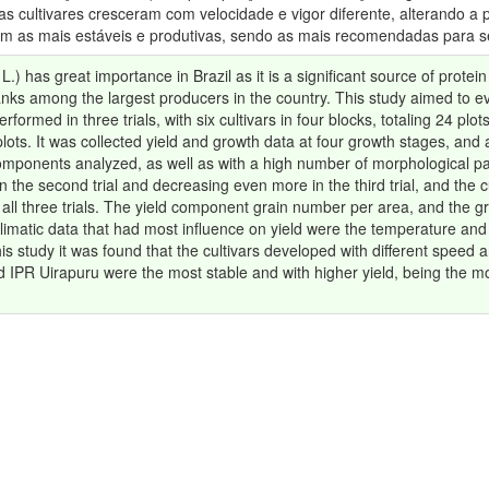
s cultivares cresceram com velocidade e vigor diferente, alterando a 
am as mais estáveis e produtivas, sendo as mais recomendadas para
) has great importance in Brazil as it is a significant source of protein
ks among the largest producers in the country. This study aimed to evalu
ormed in three trials, with six cultivars in four blocks, totaling 24 plots
lots. It was collected yield and growth data at four growth stages, and a
d components analyzed, as well as with a high number of morphological p
g in the second trial and decreasing even more in the third trial, and th
at all three trials. The yield component grain number per area, and the
 climatic data that had most influence on yield were the temperature and 
this study it was found that the cultivars developed with different speed a
d IPR Uirapuru were the most stable and with higher yield, being the m