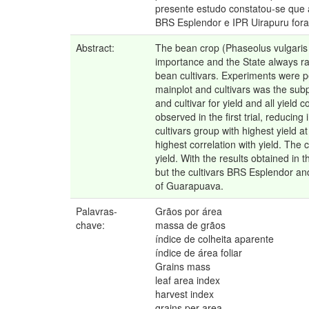
presente estudo constatou-se que a
BRS Esplendor e IPR Uirapuru for
Abstract:
The bean crop (Phaseolus vulgaris L.
importance and the State always ran
bean cultivars. Experiments were perf
mainplot and cultivars was the subp
and cultivar for yield and all yiel
observed in the first trial, reducin
cultivars group with highest yield 
highest correlation with yield. The
yield. With the results obtained in 
but the cultivars BRS Esplendor an
of Guarapuava.
Palavras-
Grãos por área
chave:
massa de grãos
índice de colheita aparente
índice de área foliar
Grains mass
leaf area index
harvest index
grains per area