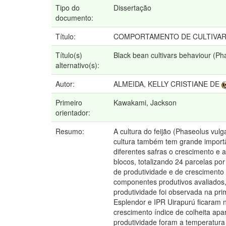
Tipo do
Dissertação
documento:
Título:
COMPORTAMENTO DE CULTIVARES 
Título(s)
Black bean cultivars behaviour (Pha
alternativo(s):
Autor:
ALMEIDA, KELLY CRISTIANE DE
Primeiro
Kawakami, Jackson
orientador:
Resumo:
A cultura do feijão (Phaseolus vulg
cultura também tem grande importâ
diferentes safras o crescimento e a
blocos, totalizando 24 parcelas po
de produtividade e de crescimento 
componentes produtivos avaliados,
produtividade foi observada na pri
Esplendor e IPR Uirapurú ficaram 
crescimento índice de colheita ap
produtividade foram a temperatura 