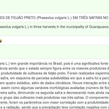
DE FEIJÃO PRETO (Phaseolus vulgaris L.) EM TRÊS SAFRAS N
seolus vulgaris L.) in three harvests in the municipality of Guarapuav
aris L.) tem grande importância no Brasil, pois é uma significativa fon
ncia sendo que o estado sempre figura entre os maiores produtores do
 produtividade de cultivares de feijão preto. Foram realizados experim
r safra, em esquema de parcelas subdivididas em que a safra foi a parc
em quatro estádios, além de dados climáticos. Houve interação entre sa
 assim como algumas variáveis morfológicas avaliadas (número de flo
meira safra, diminuindo na segunda safra e decrescendo mais ainda na 
no grupo das cultivares mais produtivas nas três safras. O component
arente, foram os parâmetros com maior correlação com a produtividade.
e a radiação, sendo que a precipitação teve correlação negativa com 