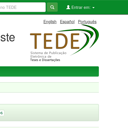
Entrar em:
English
Español
Português
ste
06