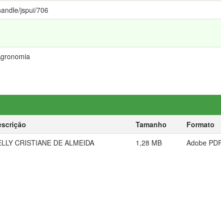
handle/jspui/706
Agronomia
escrição
Tamanho
Formato
ELLY CRISTIANE DE ALMEIDA
1,28 MB
Adobe PD