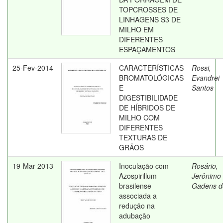
TOPCROSSES DE
LINHAGENS S3 DE
MILHO EM
DIFERENTES
ESPAÇAMENTOS
25-Fev-2014
CARACTERÍSTICAS
Rossi,
BROMATOLÓGICAS
Evandrei
E
Santos
DIGESTIBILIDADE
DE HÍBRIDOS DE
MILHO COM
DIFERENTES
TEXTURAS DE
GRÃOS
19-Mar-2013
Inoculação com
Rosário,
Azospirillum
Jerônimo
brasilense
Gadens d
associada a
redução na
adubação